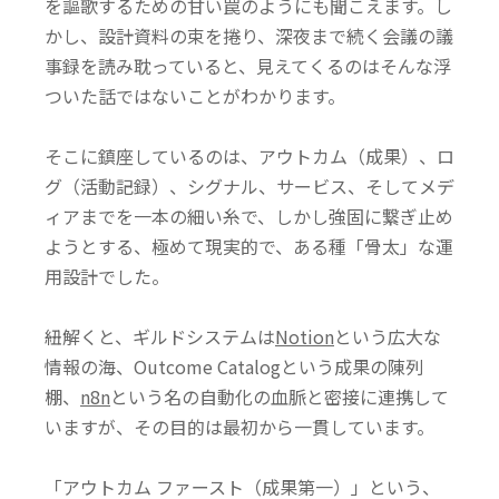
を謳歌するための甘い罠のようにも聞こえます。し
かし、設計資料の束を捲り、深夜まで続く会議の議
事録を読み耽っていると、見えてくるのはそんな浮
ついた話ではないことがわかります。
そこに鎮座しているのは、アウトカム（成果）、ロ
グ（活動記録）、シグナル、サービス、そしてメデ
ィアまでを一本の細い糸で、しかし強固に繋ぎ止め
ようとする、極めて現実的で、ある種「骨太」な運
用設計でした。
紐解くと、ギルドシステムは
Notion
という広大な
情報の海、Outcome Catalogという成果の陳列
棚、
n8n
という名の自動化の血脈と密接に連携して
いますが、その
目的は最初から一貫しています。
「アウトカム ファースト（成果第一）」という、