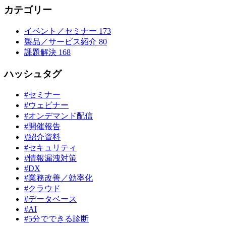
カテゴリー
イベント／セミナー
173
製品／サービス紹介
80
課題解決
168
ハッシュタグ
#セミナー
#ウェビナー
#オンデマンド配信
#開催報告
#紹介資料
#セキュリティ
#情報漏洩対策
#DX
#業務改善／効率化
#クラウド
#データベース
#AI
#5分でできる診断