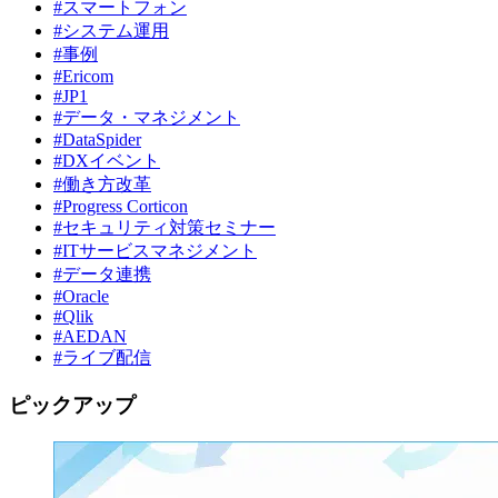
#スマートフォン
#システム運用
#事例
#Ericom
#JP1
#データ・マネジメント
#DataSpider
#DXイベント
#働き方改革
#Progress Corticon
#セキュリティ対策セミナー
#ITサービスマネジメント
#データ連携
#Oracle
#Qlik
#AEDAN
#ライブ配信
ピックアップ