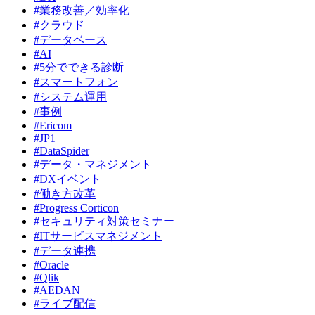
#業務改善／効率化
#クラウド
#データベース
#AI
#5分でできる診断
#スマートフォン
#システム運用
#事例
#Ericom
#JP1
#DataSpider
#データ・マネジメント
#DXイベント
#働き方改革
#Progress Corticon
#セキュリティ対策セミナー
#ITサービスマネジメント
#データ連携
#Oracle
#Qlik
#AEDAN
#ライブ配信