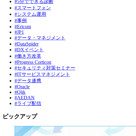
#5分でできる診断
#スマートフォン
#システム運用
#事例
#Ericom
#JP1
#データ・マネジメント
#DataSpider
#DXイベント
#働き方改革
#Progress Corticon
#セキュリティ対策セミナー
#ITサービスマネジメント
#データ連携
#Oracle
#Qlik
#AEDAN
#ライブ配信
ピックアップ