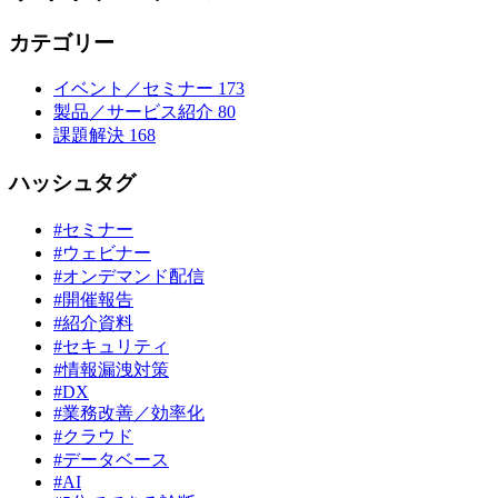
カテゴリー
イベント／セミナー
173
製品／サービス紹介
80
課題解決
168
ハッシュタグ
#セミナー
#ウェビナー
#オンデマンド配信
#開催報告
#紹介資料
#セキュリティ
#情報漏洩対策
#DX
#業務改善／効率化
#クラウド
#データベース
#AI