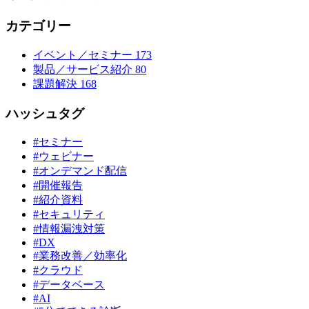
カテゴリー
イベント／セミナー
173
製品／サービス紹介
80
課題解決
168
ハッシュタグ
#セミナー
#ウェビナー
#オンデマンド配信
#開催報告
#紹介資料
#セキュリティ
#情報漏洩対策
#DX
#業務改善／効率化
#クラウド
#データベース
#AI