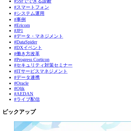
#5分でできる診断
#スマートフォン
#システム運用
#事例
#Ericom
#JP1
#データ・マネジメント
#DataSpider
#DXイベント
#働き方改革
#Progress Corticon
#セキュリティ対策セミナー
#ITサービスマネジメント
#データ連携
#Oracle
#Qlik
#AEDAN
#ライブ配信
ピックアップ