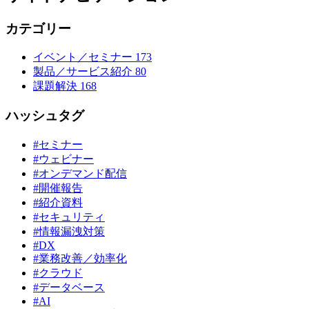
カテゴリー
イベント／セミナー
173
製品／サービス紹介
80
課題解決
168
ハッシュタグ
#セミナー
#ウェビナー
#オンデマンド配信
#開催報告
#紹介資料
#セキュリティ
#情報漏洩対策
#DX
#業務改善／効率化
#クラウド
#データベース
#AI