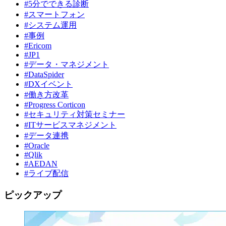
#5分でできる診断
#スマートフォン
#システム運用
#事例
#Ericom
#JP1
#データ・マネジメント
#DataSpider
#DXイベント
#働き方改革
#Progress Corticon
#セキュリティ対策セミナー
#ITサービスマネジメント
#データ連携
#Oracle
#Qlik
#AEDAN
#ライブ配信
ピックアップ