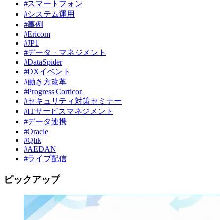
#スマートフォン
#システム運用
#事例
#Ericom
#JP1
#データ・マネジメント
#DataSpider
#DXイベント
#働き方改革
#Progress Corticon
#セキュリティ対策セミナー
#ITサービスマネジメント
#データ連携
#Oracle
#Qlik
#AEDAN
#ライブ配信
ピックアップ