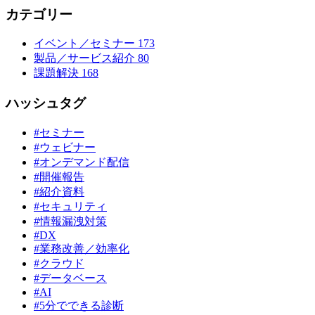
カテゴリー
イベント／セミナー
173
製品／サービス紹介
80
課題解決
168
ハッシュタグ
#セミナー
#ウェビナー
#オンデマンド配信
#開催報告
#紹介資料
#セキュリティ
#情報漏洩対策
#DX
#業務改善／効率化
#クラウド
#データベース
#AI
#5分でできる診断