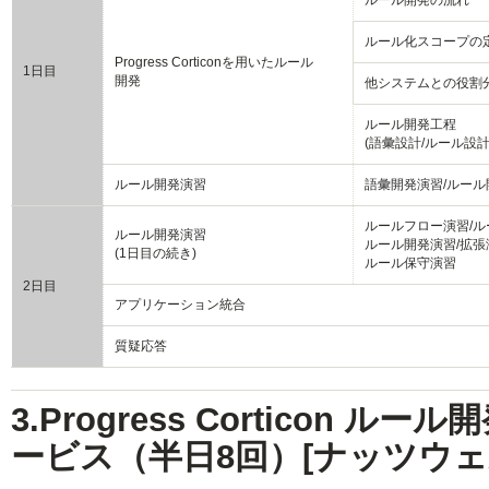
ルール開発の流れ
ルール化スコープの
Progress Corticonを用いたルール
1日目
開発
他システムとの役割
ルール開発工程
(語彙設計/ルール設計
ルール開発演習
語彙開発演習/ルール
ルールフロー演習/ル
ルール開発演習
ルール開発演習/拡張
(1日目の続き)
ルール保守演習
2日目
アプリケーション統合
質疑応答
3.Progress Corticon 
ービス（半日8回）[ナッツウェ