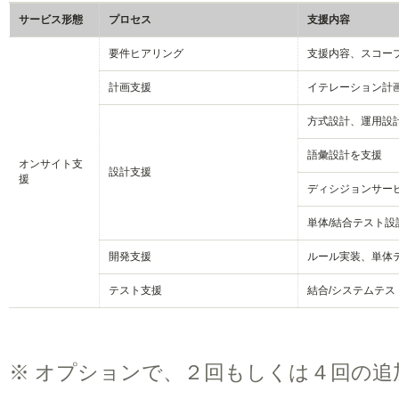
サービス形態
プロセス
支援内容
要件ヒアリング
支援内容、スコー
計画支援
イテレーション計
方式設計、運用設
語彙設計を支援
オンサイト支
設計支援
援
ディシジョンサービ
単体/結合テスト設
開発支援
ルール実装、単体
テスト支援
結合/システムテ
※
オプションで、２回もしくは４回の追