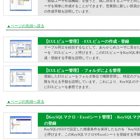
「類似ユーザ作成機能」を使うと、既に存在するユーザと同
ーザを簡単に作成することができます。営業部に新しい部員
の作成手順を説明しています。
▲ページの先頭へ戻る
【EULビュー管理】 - EULビューの作成・登録
テーブル同士を結合するなどして、あらかじめユーザに見せ
ーを「EULビュー」と呼びます。このEULビューをKeySQL本
成・登録する手順を説明しています。
【EULビュー管理】 - フォルダによる管理
登録したEULビューをフォルダ単位で権限管理し、特定のグ
限を与える手順を説明しています。これにより、KeySQLの
にEULビューを参照できます。
▲ページの先頭へ戻る
【KeySQLマクロ・Excelシート管理】 - KeySQLマ
の登録
KeySQLのGUIで設定した検索条件を保存したものを「KeyS
と呼びます。このKeySQLマクロやExcelシートを登録する