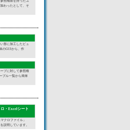
じ参照権限を持ったユ
が加わったとして、そ
たい形に加工したビュ
体のGUIから、作
ループに対して参照権
テーブル一覧から簡単
クロ・Excelシート
QLマクロファイル」
手順を説明しています。