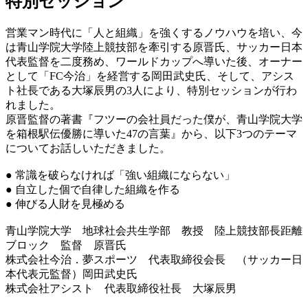
特別セッション
営業マン時代に「人と組織」を強くするノウハウを培い、今
は青山学院大学陸上競技部を牽引する原晋氏、サッカー日本
代表監督を二度務め、ワールドカップへ導いた後、オーナー
として「FC今治」を経営する岡田武史氏、そして、アシス
ト社長である大塚辰男の3人により、特別セッションが行わ
れました。
原晋監督の著書『フツーの会社員だった僕が、青山学院大学
を箱根駅伝優勝に導いた47の言葉』から、以下3つのテーマ
についてお話しいただきました。
● 常識を破らなければ「強い組織にならない」
● 自立した個で自律した組織を作る
● 伸びる人財を見極める
青山学院大学 地球社会共生学部 教授 陸上競技部長距離
ブロック 監督 原晋氏
株式会社今治．夢スポーツ 代表取締役会長 （サッカー日
本代表元監督）岡田武史氏
株式会社アシスト 代表取締役社長 大塚辰男