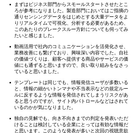
まずはビジネス部門からスモールスタートさせたとこ
ろが参考になりました。製造部門においてはご指摘の
通りセンシングデータをはじめとする大量データをよ
りリアルタイムで可視化、分析する必要があるため、
このあたりのブレークスルー方針についても伺ってみ
たいと感じました。
動画活用で社内のコミュニケーションを活発化させ、
業務改善にも繋げており、興味深い内容でした。自社
の価値づくりは、顧客へ提供する商品やサービスの価
値にも通ずると思いますので、良い取り組みをなさっ
ていると思いました。
テンプレートは同じでも、情報発信ユーザが多数いる
と、情報の細かいトンマナや不当表示などの規定ルー
ルに反するような情報を発信されてしまうリスクがあ
ると思うのですが、サイト内パトロールなどはされて
いるのかが気になりました。
独自の見解でも、向き不向きまでの判定を発表いただ
けることは検討している企業にとっては有効な情報だ
と思います。このような発表が多いと次回の視聴意欲