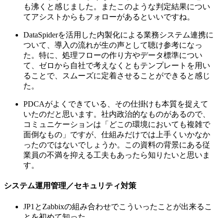
も沸くと感じました。またこのような判定結果につい
てアシストからもフォローがあるといいですね。
DataSpiderを活用した内製化による業務システム連携に
ついて、導入の流れが生の声として聴け参考になっ
た。特に、処理フローの作り方やデータ標準につい
て、ゼロから自社で考えなくともテンプレートを用い
ることで、スムーズに定着させることができると感じ
た。
PDCAがよくできている、その仕掛けも本質を捉えて
いたのだと思います。社内政治的なものがあるので、
コミュニケーションは「どこの環境においても複雑で
面倒なもの」ですが、仕組みだけでは上手くいかなか
ったのではないでしょうか。この資料の背景にある従
業員の不満を抑える工夫もあったら知りたいと思いま
す。
システム運用管理／セキュリティ対策
JP1とZabbixの組み合わせでこういったことが出来るこ
とを初めて知った。