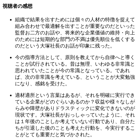
視聴者の感想
組織で結果を出すためには個々の人材の特徴を捉えて
組み合わせで最適解を出すことが重要なのだといった
監督お二方のお話や、将来的な企業価値の維持・向上
のためには短期的な部門の不満は優先順位を低くする
のだという大塚社長のお話が印象に残った。
今の指導方法として、原則を教えてから自律へと導く
ことが試行されている。昔は無理、いわゆる非常識と
思われていたことが今の常識となっている。であれ
ば、次の非常識を考えている、ということが大変勉強
になり、感銘を受けた。
適材適所という言葉はあるが、それを明確に実行でき
ている企業がどのぐらいあるのか？収益や様々なしが
らみや障壁がありドラスティックに変化できないのが
現状です。大塚社長がおっしゃっていたように、それ
は１年後のことしか考えていない行動であり、自分た
ちが引退した後のことも考えた行動を、今実行するこ
とがとても重要だと気づかされた。