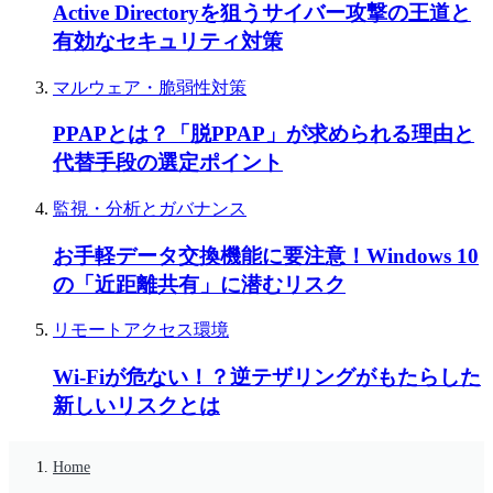
Active Directoryを狙うサイバー攻撃の王道と
有効なセキュリティ対策
マルウェア・脆弱性対策
PPAPとは？「脱PPAP」が求められる理由と
代替手段の選定ポイント
監視・分析とガバナンス
お手軽データ交換機能に要注意！Windows 10
の「近距離共有」に潜むリスク
リモートアクセス環境
Wi-Fiが危ない！？逆テザリングがもたらした
新しいリスクとは
Home