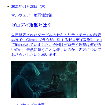
2021年01月28日（木）
マルウェア・脆弱性対策
ゼロデイ攻撃とは？
先日発表されたグーグルのセキュリティチームの調査
結果で、Chromeブラウザに対するゼロデイ攻撃につい
て触れられていました。今回はゼロデイ攻撃は何が怖
いのか、未然に防ぐことは難しいのか、内容について
おさらいしたいと思います。
#サイバー攻撃