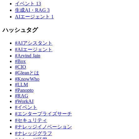
イベント
13
生成AI・RAG
3
AIエージェント
1
ハッシュタグ
#AIアシスタント
#AIエージェント
#Arvind Jain
#Box
#CIO
#Gleanとは
#KnowWho
#LLM
#Panopto
#RAG
#WorkAI
#イベント
#エンタープライズサーチ
#セキュリティ
#ナレッジイノベーション
#ナレッジグラフ