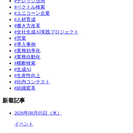
#ナレッジ活用
#ベクトル検索
#ユニコーン企業
#人材育成
#働き方改革
#全社生成AI実践プロジェクト
#営業
#導入事例
#業務効率化
#業務自動化
#横断検索
#生成AI
#生産性向上
#社内コンテスト
#組織変革
新着記事
2026年08月05日（水）
イベント