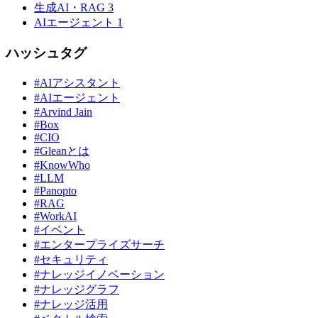
生成AI・RAG
3
AIエージェント
1
ハッシュタグ
#AIアシスタント
#AIエージェント
#Arvind Jain
#Box
#CIO
#Gleanとは
#KnowWho
#LLM
#Panopto
#RAG
#WorkAI
#イベント
#エンタープライズサーチ
#セキュリティ
#ナレッジイノベーション
#ナレッジグラフ
#ナレッジ活用