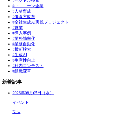
#ベクトル検索
#ユニコーン企業
#人材育成
#働き方改革
#全社生成AI実践プロジェクト
#営業
#導入事例
#業務効率化
#業務自動化
#横断検索
#生成AI
#生産性向上
#社内コンテスト
#組織変革
新着記事
2026年08月05日（水）
イベント
New