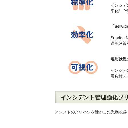
インシデ
準化”、
「Serv
Servi
運用改善
運用状況
インシデ
用負荷／
インシデント管理強化ソ
アシストのノウハウを活かした業務改善