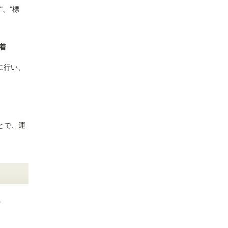
、”標
定着
実に行い、
とで、運
。