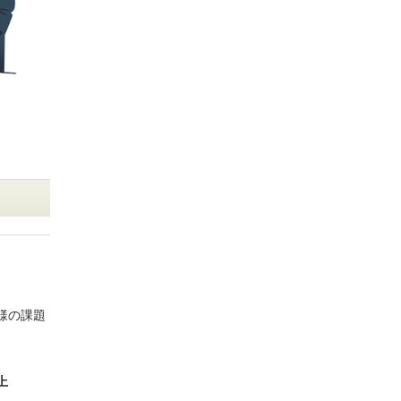
様の課題
上