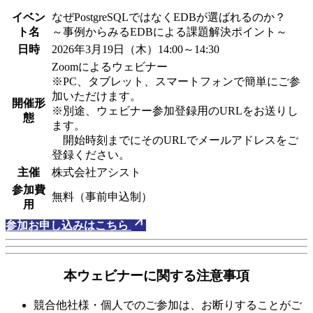
イベン
なぜPostgreSQLではなくEDBが選ばれるのか？
ト名
～事例からみるEDBによる課題解決ポイント～
日時
2026年3月19日（木）14:00～14:30
Zoomによるウェビナー
※PC、タブレット、スマートフォンで簡単にご参
加いただけます。
開催形
※別途、ウェビナー参加登録用のURLをお送りし
態
ます。
開始時刻までにそのURLでメールアドレスをご
登録ください。
主催
株式会社アシスト
参加費
無料（事前申込制）
用
参加お申し込みはこちら
本ウェビナーに関する注意事項
競合他社様・個人でのご参加は、お断りすることがご