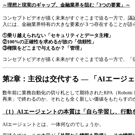
～理想と現実のギャップ、金融業界を阻む「3つの要素」～
コンセプトビデオが描く未来がすぐそこまで迫る一方で、議論
入には、金融業界特有の大きな要素が３つ存在することが語
①乗り越えられない「セキュリティとデータ主権」
②100%の正確性を求めるが故の「信頼性」
③権限をどこまで与えるか？「管理」
コンセプトビデオが描く未来がすぐそこまで迫る一方で、「従
第2章：主役は交代する ― 「AIエージ
数年前に業務自動化の切り札として期待されたRPA（Robotic 
再来」で終わるのか、それとも全く新しい価値をもたらすの
（1）AIエージェントの本質は「自ら学習し、行動
AIエージェントとは、一体何なのでしょうか。