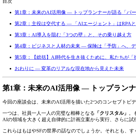
目次
第1章：未来のAI活用像 ― トップランナーが語る「パ
第2章：主役は交代する ― 「AIエージェント」はRP
第3章：AI導入を阻む「3つの壁」と、その乗り越え方
第4章：ビジネスと人材の未来 ― 保険は「予防」へ、
第5章：【総括】AI時代を生き抜くために、私たちが
おわりに ― 変革のリアルな現在地から見えた未来
第1章：未来のAI活用像 ― トップラン
今回の座談会は、未来のAI活用を描いた2つのコンセプトビ
一つは、社員一人一人の完璧な相棒となる
「クリスタル」
。
AIの領域を大きく超え自律的に計画立案から実行、さらに試
これらはもはやSFの世界の話なのでしょうか。それとも、す