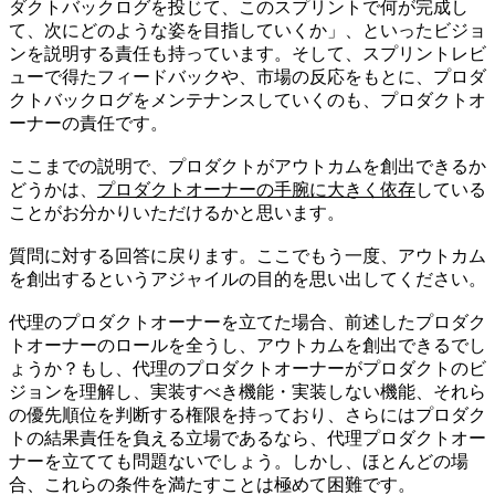
ダクトバックログを投じて、このスプリントで何が完成し
て、次にどのような姿を目指していくか」、といったビジョ
ンを説明する責任も持っています。そして、スプリントレビ
ューで得たフィードバックや、市場の反応をもとに、プロダ
クトバックログをメンテナンスしていくのも、プロダクトオ
ーナーの責任です。
ここまでの説明で、プロダクトがアウトカムを創出できるか
どうかは、
プロダクトオーナーの手腕に大きく依存
している
ことがお分かりいただけるかと思います。
質問に対する回答に戻ります。ここでもう一度、アウトカム
を創出するというアジャイルの目的を思い出してください。
代理のプロダクトオーナーを立てた場合、前述したプロダク
トオーナーのロールを全うし、アウトカムを創出できるでし
ょうか？もし、代理のプロダクトオーナーがプロダクトのビ
ジョンを理解し、実装すべき機能・実装しない機能、それら
の優先順位を判断する権限を持っており、さらにはプロダク
トの結果責任を負える立場であるなら、代理プロダクトオー
ナーを立てても問題ないでしょう。しかし、ほとんどの場
合、これらの条件を満たすことは極めて困難です。