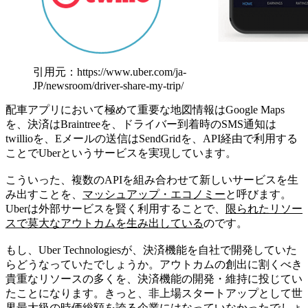
引用元：https://www.uber.com/ja-
JP/newsroom/driver-share-my-trip/
配車アプリにおいて極めて重要な地図情報はGoogle Maps
を、決済はBraintreeを、ドライバー到着時のSMS通知は
twillioを、Eメールの送信はSendGridを、API経由で利用する
ことでUberというサービスを実現しています。
こういった、複数のAPIを組み合わせて新しいサービスを生
み出すことを、
マッシュアップ・エコノミー
と呼びます。
Uberは外部サービスを賢く利用することで、
限られたリソー
スで莫大なアウトカムを生み出している
のです。
もし、Uber Technologiesが、決済機能を自社で開発していた
らどうなっていたでしょうか。アウトカムの創出に割くべき
貴重なリソースの多くを、決済機能の開発・維持に投じてい
たことになります。きっと、非上場スタートアップとして世
界最大級の時価総額を誇る企業にはなっていなかったでしょ