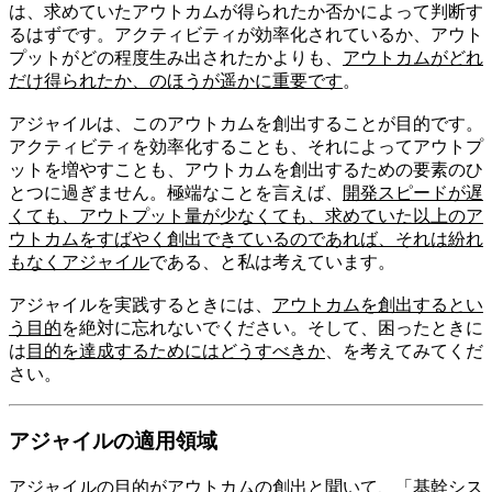
は、求めていたアウトカムが得られたか否かによって判断す
るはずです。アクティビティが効率化されているか、アウト
プットがどの程度生み出されたかよりも、
アウトカムがどれ
だけ得られたか、のほうが遥かに重要です
。
アジャイルは、このアウトカムを創出することが目的です。
アクティビティを効率化することも、それによってアウトプ
ットを増やすことも、アウトカムを創出するための要素のひ
とつに過ぎません。極端なことを言えば、
開発スピードが遅
くても、アウトプット量が少なくても、求めていた以上のア
ウトカムをすばやく創出できているのであれば、それは紛れ
もなくアジャイル
である、と私は考えています。
アジャイルを実践するときには、
アウトカムを創出するとい
う目的
を絶対に忘れないでください。そして、困ったときに
は
目的を達成するためにはどうすべきか
、を考えてみてくだ
さい。
アジャイルの適用領域
アジャイルの目的がアウトカムの創出と聞いて、「基幹シス