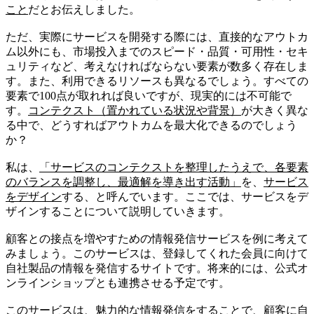
こと
だとお伝えしました。
ただ、実際にサービスを開発する際には、直接的なアウトカ
ム以外にも、市場投入までのスピード・品質・可用性・セキ
ュリティなど、考えなければならない要素が数多く存在しま
す。また、利用できるリソースも異なるでしょう。すべての
要素で100点が取れれば良いですが、現実的には不可能で
す。
コンテクスト（置かれている状況や背景）
が大きく異な
る中で、どうすればアウトカムを最大化できるのでしょう
か？
私は、
「サービスのコンテクストを整理したうえで、各要素
のバランスを調整し、最適解を導き出す活動」
を、
サービス
をデザイン
する、と呼んでいます。ここでは、サービスをデ
ザインすることについて説明していきます。
顧客との接点を増やすための情報発信サービスを例に考えて
みましょう。このサービスは、登録してくれた会員に向けて
自社製品の情報を発信するサイトです。将来的には、公式オ
ンラインショップとも連携させる予定です。
このサービスは、魅力的な情報発信をすることで、顧客に自