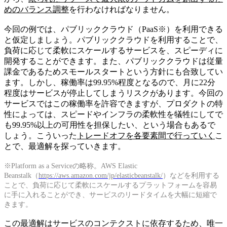
めのバランス調整
を行わなければなりません。
今回の例では、パブリッククラウド（PaaS※）を利用できる
と仮定しましょう。パブリッククラウドを利用することで、
負荷に応じて柔軟にスケールするサービスを、スピーディに
開発することができます。また、パブリッククラウドは従量
課金であるためスモールスタートという方針にも合致してい
ます。しかし、稼働率は99.95%程度となるので、月に22分
程度はサービスが停止してしまうリスクがあります。今回の
サービスではこの稼働率を許容できますが、プロダクトの特
性によっては、スピードやインフラの柔軟性を犠牲にしてで
も99.95%以上の可用性を担保したい、という場合もあるで
しょう。こういった
トレードオフを各要素間で行っていく
こ
とで、最適解を探っていきます。
※Platform as a Serviceの略称。AWS Elastic
Beanstalk（
https://aws.amazon.com/jp/elasticbeanstalk/
）などを利用する
ことで、負荷に応じて柔軟にスケールするプラットフォームを容易
に手に入れることができ、サービスのリードタイムを大幅に短縮で
きます。
この最適解はサービスのコンテクストに依存するため、唯一