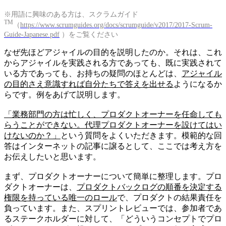
※用語に興味のある方は、スクラムガイド
TM
（
https://www.scrumguides.org/docs/scrumguide/v2017/2017-Scrum-
Guide-Japanese.pdf
）をご覧ください
なぜ先ほどアジャイルの目的を説明したのか。それは、これ
からアジャイルを実践される方であっても、既に実践されて
いる方であっても、お持ちの疑問のほとんどは、
アジャイル
の目的さえ意識すれば自分たちで答えを出せる
ようになるか
らです。例をあげて説明します。
「業務部門の方は忙しく、プロダクトオーナーを任命しても
らうことができない。代理プロダクトオーナーを設けてはい
けないのか？」
という質問をよくいただきます。模範的な回
答はインターネットの記事に譲るとして、ここでは考え方を
お伝えしたいと思います。
まず、プロダクトオーナーについて簡単に整理します。プロ
ダクトオーナーは、
プロダクトバックログの順番を決定する
権限を持っている唯一のロール
で、プロダクトの結果責任を
負っています。また、スプリントレビューでは、参加者であ
るステークホルダーに対して、「どういうコンセプトでプロ