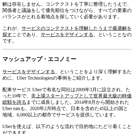
解は存在しません。コンテクストを丁寧に整理したうえで、
関係者と議論をして優先順位をつけながら、すべての要素の
バランスがとれる着地点を探していく必要があります。
これが、
サービスのコンテクストを理解したうえで最適解を
探す
ことであり、
サービスをデザインする
、ということなの
です。
マッシュアップ・エコノミー
サービスをデザインする
、ということをより深く理解するた
めに、Uber Technologiesの事例をご紹介します。
配車サービス Uberで有名な同社は2009年3月に設立され、た
った10年で、
非上場スタートアップとして世界最大級の時価
総額を誇る
までに成長しました。2014年8月から開始された
Uber eatsも、2020年2月時点で、日本を含めた45以上の国と
地域、6,000以上の都市でサービスを提供しています。
Uberを使えば、以下のような流れで目的地にたどり着くこと
ができます