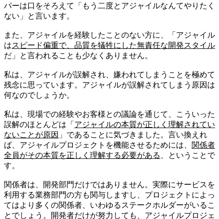
バーは口をそろえて「もう二度とアジャイルなんてやりたく
ない」と言います。
また、アジャイルを経験したことのない方に、「アジャイル
は
スピード偏重で、品質を犠牲にした無責任な開発スタイル
だ」と言われることも少なくありません。
私は、アジャイルが誤解され、嫌われてしまうことを極めて
残念に思っています。アジャイルが誤解されてしまう原因は
何なのでしょうか。
私は、現場での経験やお客様との議論を通じて、こういった
誤解のほとんどは「
アジャイルの本質が正しく理解されてい
ないことが原因
」であることに気づきました。言い換えれ
ば、アジャイルプロジェクトを機能させるためには、
関係者
全員がその本質を正しく理解する必要がある
、ということで
す。
関係者は、開発部門だけではありません。実際にサービスを
利用する業務部門の方も関与しますし、プロジェクトによっ
てはより多くの関係者、いわゆるステークホルダーがいるこ
とでしょう。開発者だけが努力しても、アジャイルプロジェ