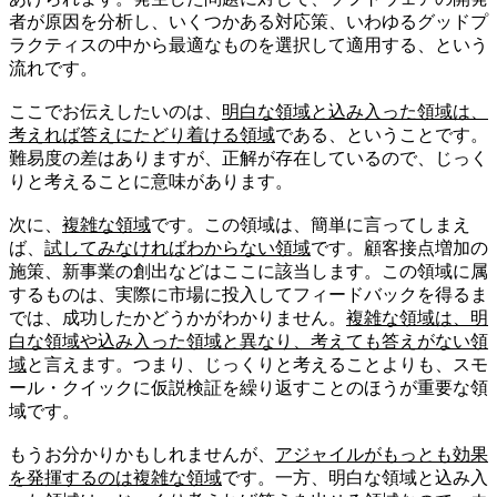
者が原因を分析し、いくつかある対応策、いわゆるグッドプ
ラクティスの中から最適なものを選択して適用する、という
流れです。
ここでお伝えしたいのは、
明白な領域と込み入った領域は、
考えれば答えにたどり着ける領域
である、ということです。
難易度の差はありますが、正解が存在しているので、じっく
りと考えることに意味があります。
次に、
複雑な領域
です。この領域は、簡単に言ってしまえ
ば、
試してみなければわからない領域
です。顧客接点増加の
施策、新事業の創出などはここに該当します。この領域に属
するものは、実際に市場に投入してフィードバックを得るま
では、成功したかどうかがわかりません。
複雑な領域は、明
白な領域や込み入った領域と異なり、考えても答えがない領
域
と言えます。つまり、じっくりと考えることよりも、スモ
ール・クイックに仮説検証を繰り返すことのほうが重要な領
域です。
もうお分かりかもしれませんが、
アジャイルがもっとも効果
を発揮するのは複雑な領域
です。一方、明白な領域と込み入