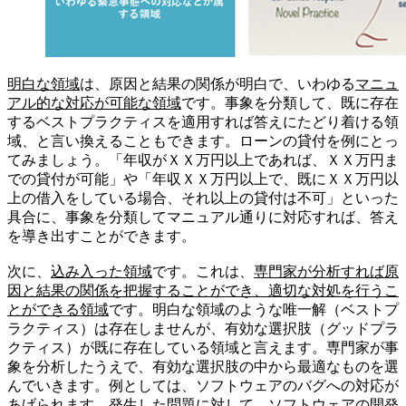
明白な領域
は、原因と結果の関係が明白で、いわゆる
マニュ
アル的な対応が可能な領域
です。事象を分類して、既に存在
するベストプラクティスを適用すれば答えにたどり着ける領
域、と言い換えることもできます。ローンの貸付を例にとっ
てみましょう。「年収がＸＸ万円以上であれば、ＸＸ万円ま
での貸付が可能」や「年収ＸＸ万円以上で、既にＸＸ万円以
上の借入をしている場合、それ以上の貸付は不可」といった
具合に、事象を分類してマニュアル通りに対応すれば、答え
を導き出すことができます。
次に、
込み入った領域
です。これは、
専門家が分析すれば原
因と結果の関係を把握することができ、適切な対処を行うこ
とができる領域
です。明白な領域のような唯一解（ベストプ
ラクティス）は存在しませんが、有効な選択肢（グッドプラ
クティス）が既に存在している領域と言えます。専門家が事
象を分析したうえで、有効な選択肢の中から最適なものを選
んでいきます。例としては、ソフトウェアのバグへの対応が
あげられます。発生した問題に対して、ソフトウェアの開発