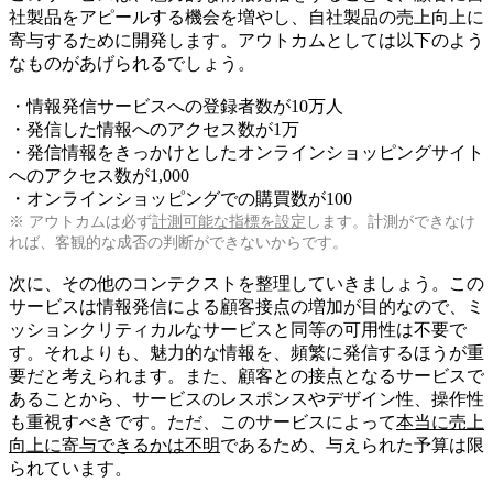
社製品をアピールする機会を増やし、自社製品の売上向上に
寄与するために開発します。アウトカムとしては以下のよう
なものがあげられるでしょう。
・情報発信サービスへの登録者数が10万人
・発信した情報へのアクセス数が1万
・発信情報をきっかけとしたオンラインショッピングサイト
へのアクセス数が1,000
・オンラインショッピングでの購買数が100
※ アウトカムは必ず
計測可能な指標を設定
します。計測ができなけ
れば、客観的な成否の判断ができないからです。
次に、その他のコンテクストを整理していきましょう。この
サービスは情報発信による顧客接点の増加が目的なので、ミ
ッションクリティカルなサービスと同等の可用性は不要で
す。それよりも、魅力的な情報を、頻繁に発信するほうが重
要だと考えられます。また、顧客との接点となるサービスで
あることから、サービスのレスポンスやデザイン性、操作性
も重視すべきです。ただ、このサービスによって
本当に売上
向上に寄与できるかは不明
であるため、与えられた予算は限
られています。