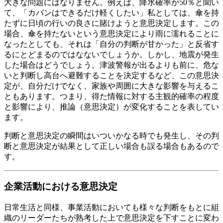
大きな問題にはなりません。例えば、降水確率が50％と聞い
て、「カバンはできるだけ軽くしたい」私としては、傘を持
たずに日頃の行いの良さに賭けようと意思決定します。この
場合、傘を持たないという意思決定により雨に濡れることに
なったとしても、それは「自分の判断が甘かった」と反省す
るにとどまるのではなないでしょうか。しかし、地震が発生
した場合はどうでしょう。津波警報が出るよりも前に、危な
いと判断し高台へ避難することを決定するなど、この意思決
定が、自分だけでなく、家族や周囲に大きな影響を与えるこ
ともあります。つまり、得た情報に対する主観的確率の程度
と影響により、推論（意思決定）が変化することを表してい
ます。
判断と意思決定の瞬間はいついかなる時でも発生し、その判
断と意思決定が結果として正しい場合も誤る場合もあるので
す。
企業活動における意思決定
日常生活と同様、事業活動においても様々な判断をもとに組
織のリーダーたちが熟考した上で意思決定を下すことに変わ