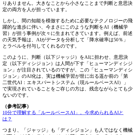
りありません。大きなことから小さなことまで判断と意思決
定の両方を人が担っています。
しかし、間の知能を模倣するために必要なテクノロジーの飛
躍的な進歩に伴い、今まさにこのような判断をAI（機械学
習）が担う事例が次々に生まれてきています。例えば、前述
の天気予報は、AIがデータを分析して「降水確率は50％」
とラベルを付与してくれるのです。
このように、判断（以下ジャッジ）をAIに担わせ、意思決
定（以下ディシジョン）は人間が下す「ヒューマンディシジ
ョン」が注目されているのですが、この「ヒューマンディシ
ジョン」のAI化は、実は機械学習が世に出る遥か前の「第
二世代AI：エキスパートシステム（現ルールベースAI）」
で実現されていることをご存じの方は、残念ながらとても少
ないのです。
（参考記事）
10分で理解する「ルールベースAI」。今求められるAIと
は？
つまり、「ジャッジ」も「ディシジョン」も人ではなく機械