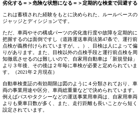
劣化する＝＞危険な状態になる＝＞定期的な検査で回避する
これは蓄積された経験をもとに決められた、ルールベースの
ジャッジとディシジョンです。
ただ、車両やその構成パーツの劣化進行度や故障を定期的に
把握するのは面倒ですし（道路運送車両法第47条で、運行前
点検が義務付けられていますが。。）、目検は人によって偏
りがあります。また、目検以外の点検手段と運行前点検を周
知徹底させるのは難しいので、自家用自動車は「新規登録」
より３年後、その後は２年毎に車検が必要と定められていま
す。（2021年２月現在）
自動車検査証の有効期限は図のように４分類されており、車
両の事業用途や区分、車両総重量などで決められています。
例えばバスやタクシーなどの運送事業用車両は、自家用車両
よりも乗車日数が多く、また、走行距離も長いことから短く
設定されています。