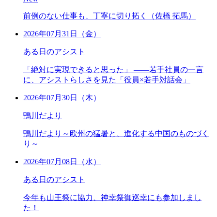
前例のない仕事も、丁寧に切り拓く（佐橋 拓馬）
2026年07月31日（金）
ある日のアシスト
「絶対に実現できると思った」 ――若手社員の一言
に、アシストらしさを見た「役員×若手対話会」
2026年07月30日（木）
鴨川だより
鴨川だより～欧州の猛暑と、進化する中国のものづく
り～
2026年07月08日（水）
ある日のアシスト
今年も山王祭に協力、神幸祭御巡幸にも参加しまし
た！