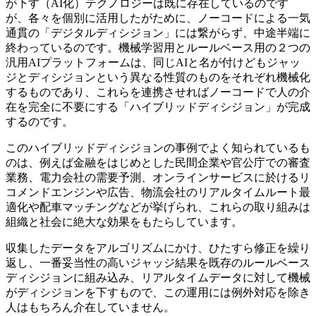
が下す（AI化）テクノロジーは既に存在しているのです
が、各々を個別に活用したがために、ノーコードによる一気
通貫の「デジタルディシジョン」には繋がらず、中途半端に
終わっているのです。機械学習用とルールベース用の２つの
汎用AIプラットフォームは、同じAIと名が付けどもジャッ
ジとディシジョンという異なる性質のものをそれぞれ機械化
するものであり、これらを連携させればノーコードで人の介
在を完全に不要にする「ハイブリッドディシジョン」が完成
するのです。
このハイブリッドディシジョンの事例でよく知られているも
のは、例えば金融をはじめとした民間企業や官公庁での審査
業務、電力会社の需要予測、オンラインサービスに於けるリ
コメンドエンジンや広告、物流会社のリアルタイムルート最
適化や配車マッチングなどが挙げられ、これらの取り組みは
組織と社会に絶大な効果をもたらしています。
収集したデータをアルゴリズムにかけ、ひたすら修正を繰り
返し、一番妥当性の高いジャッジ結果を既存のルールベース
ディシジョンに組み込み、リアルタイムデータに対して機械
がディシジョンを下すもので、この運用には例外対応を除き
人はもちろん介在していません。