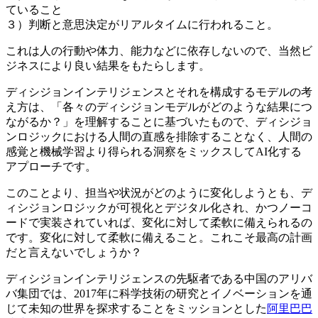
ていること
３）判断と意思決定がリアルタイムに行われること。
これは人の行動や体力、能力などに依存しないので、当然ビ
ジネスにより良い結果をもたらします。
ディシジョンインテリジェンスとそれを構成するモデルの考
え方は、「各々のディシジョンモデルがどのような結果につ
ながるか？」を理解することに基づいたもので、ディシジョ
ンロジックにおける人間の直感を排除することなく、人間の
感覚と機械学習より得られる洞察をミックスしてAI化する
アプローチです。
このことより、担当や状況がどのように変化しようとも、デ
ィシジョンロジックが可視化とデジタル化され、かつノーコ
ードで実装されていれば、変化に対して柔軟に備えられるの
です。変化に対して柔軟に備えること。これこそ最高の計画
だと言えないでしょうか？
ディシジョンインテリジェンスの先駆者である中国のアリバ
バ集団では、2017年に科学技術の研究とイノベーションを通
じて未知の世界を探求することをミッションとした
阿里巴巴