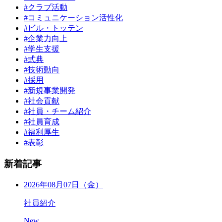
#クラブ活動
#コミュニケーション活性化
#ビル・トッテン
#企業力向上
#学生支援
#式典
#技術動向
#採用
#新規事業開発
#社会貢献
#社員・チーム紹介
#社員育成
#福利厚生
#表彰
新着記事
2026年08月07日（金）
社員紹介
New