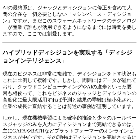
AIの最終系は、ジャッジとディシジョンに修正を含めて人
間の介在を一切必要としない「マシンベース・ディシジョ
ン」ですが、まだこのスウォームネットワークのテクノロジ
ーが産業で誰もが活用できるようになるまでには時間を要し
ますので、ここでは割愛します。
ハイブリッドディシジョンを実現する「ディシジ
ョンインテリジェンス」
現在のビジネスは非常に複雑で、ディシジョンを下す状況も
これに比例して複雑です。しかし、周囲にはデータが溢れて
おり、クラウドコンピューティングやAIの進歩といった要
因も相俟って、これをビジネスのジャッジとディシジョンの
高度化に最大限活用すれば予測と結果の乖離は極小化され、
企業の成長に直結することは前述の事例が証明しています。
しかし、現在機械学習による確率的推論と少々のルールベー
スジャッジのみを入力にディシジョンまで完結できるのは、
主にGAFAやBATHなどプラットフォーマーのオンラインビ
ジネスが中心です。その理由はディシジョンを完結させるに