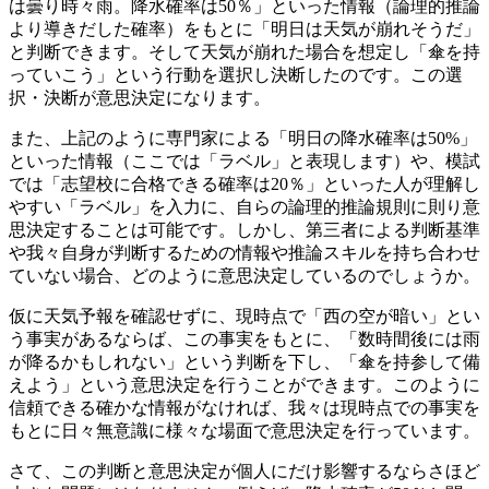
は曇り時々雨。降水確率は50％」といった情報（論理的推論
より導きだした確率）をもとに「明日は天気が崩れそうだ」
と判断できます。そして天気が崩れた場合を想定し「傘を持
っていこう」という行動を選択し決断したのです。この選
択・決断が意思決定になります。
また、上記のように専門家による「明日の降水確率は50%」
といった情報（ここでは「ラベル」と表現します）や、模試
では「志望校に合格できる確率は20％」といった人が理解し
やすい「ラベル」を入力に、自らの論理的推論規則に則り意
思決定することは可能です。しかし、第三者による判断基準
や我々自身が判断するための情報や推論スキルを持ち合わせ
ていない場合、どのように意思決定しているのでしょうか。
仮に天気予報を確認せずに、現時点で「西の空が暗い」とい
う事実があるならば、この事実をもとに、「数時間後には雨
が降るかもしれない」という判断を下し、「傘を持参して備
えよう」という意思決定を行うことができます。このように
信頼できる確かな情報がなければ、我々は現時点での事実を
もとに日々無意識に様々な場面で意思決定を行っています。
さて、この判断と意思決定が個人にだけ影響するならさほど