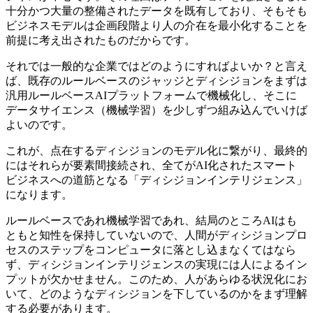
十分かつ大量の整備されたデータを既有しており、そもそも
ビジネスモデルは企画段階より人の介在を最小化することを
前提に考え出されたものだからです。
それでは一般的な企業ではどのようにすればよいか？と言え
ば、既存のルールベースのジャッジとディシジョンをまずは
汎用ルールベースAIプラットフォームで機械化し、そこに
データサイエンス（機械学習）を少しずつ組み込んでいけば
よいのです。
これが、点在するディシジョンのモデル化に繋がり、最終的
にはそれらが要素間接続され、全てがAI化されたスマート
ビジネスへの道筋となる「ディシジョンインテリジェンス」
になります。
ルールベースであれ機械学習であれ、結局のところAIはも
ともと知性を保持していないので、人間がディシジョンプロ
セスのステップをコンピュータに落とし込まなくてはなら
ず、ディシジョンインテリジェンスの実現には人によるイン
プットが欠かせません。このため、人があらゆる状況化にお
いて、どのようなディシジョンを下しているのかをまず理解
する必要があります。