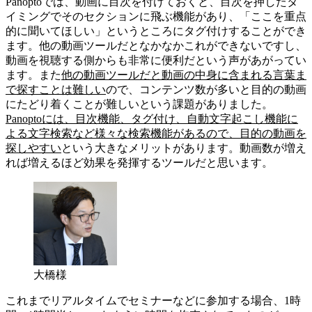
Panoptoでは、動画に目次を付けておくと、目次を押したタ
イミングでそのセクションに飛ぶ機能があり、「ここを重点
的に聞いてほしい」というところにタグ付けすることができ
ます。他の動画ツールだとなかなかこれができないですし、
動画を視聴する側からも非常に便利だという声があがってい
ます。また
他の動画ツールだと動画の中身に含まれる言葉ま
で探すことは難しい
ので、コンテンツ数が多いと目的の動画
にたどり着くことが難しいという課題がありました。
Panoptoには、目次機能、タグ付け、自動文字起こし機能に
よる文字検索など様々な検索機能があるので、目的の動画を
探しやすい
という大きなメリットがあります。動画数が増え
れば増えるほど効果を発揮するツールだと思います。
大橋様
これまでリアルタイムでセミナーなどに参加する場合、1時