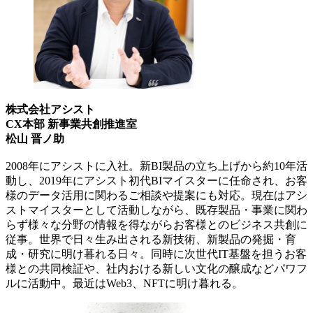
株式会社アシスト
CX本部 新事業共創推進室
松山 晋ノ助
2008年にアシストに入社。新BI製品の立ち上げから約10年活
動し、2019年にアシスト初代BIマイスターに任命され、お客
様のデータ活用に関わるご相談や提案にも対応。現在はアシ
ストマイスターとして活動しながら、既存製品・事業に関わ
らず様々な分野の情報を得ながらお客様とのビジネス共創に
従事。世界で日々生み出される新技術、新製品の発掘・育
成・研究に明け暮れる日々。同時に次世代IT基盤を担うお客
様との共同検証や、社内おける新しい文化の醸成などパワフ
ルに活動中。最近はWeb3、NFTに明け暮れる。