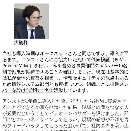
大橋様
当社も導入時期はオークネットさんと同じですが、導入に至
るまで、アシストさんにご協力いただいて価値検証（PoV：
Proof of Value）を行い、私を含め各事業部門のメンバー10名
弱で効果が期待できることを確認しました。現在は基本的に
は私が全体の運営を担当し、情報セキュリティの観点もある
ため情報システム部門とも連携しつつ、
組織ごとに推進メン
バーを設け合計数十名で活動
しています。
アシストが1年前に導入した際、どうしたら社内に浸透させ
ることができるか頭をひねった結果、現場との間をつなぐ人
が必要だということでビデオアンバサダーを設けました。部
門ごとに2～3名アサインしてもらい、現場の感想や不満を含
めフィードバックしてもらったおかげで、社内の声を吸い上