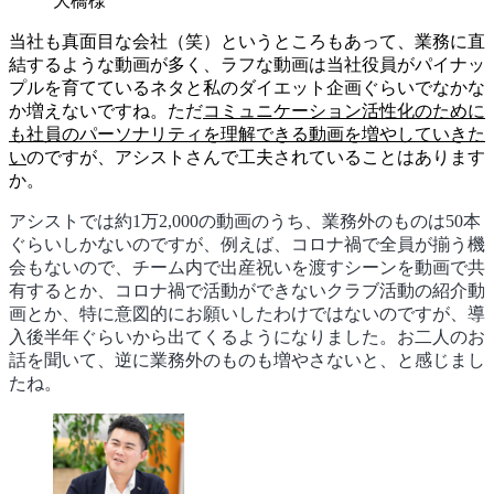
大橋様
当社も真面目な会社（笑）というところもあって、業務に直
結するような動画が多く、ラフな動画は当社役員がパイナッ
プルを育てているネタと私のダイエット企画ぐらいでなかな
か増えないですね。ただ
コミュニケーション活性化のために
も社員のパーソナリティを理解できる動画を増やしていきた
い
のですが、アシストさんで工夫されていることはあります
か。
アシストでは約1万2,000の動画のうち、業務外のものは50本
ぐらいしかないのですが、例えば、コロナ禍で全員が揃う機
会もないので、チーム内で出産祝いを渡すシーンを動画で共
有するとか、コロナ禍で活動ができないクラブ活動の紹介動
画とか、特に意図的にお願いしたわけではないのですが、導
入後半年ぐらいから出てくるようになりました。お二人のお
話を聞いて、逆に業務外のものも増やさないと、と感じまし
たね。