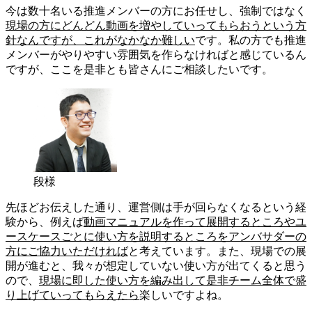
今は数十名いる推進メンバーの方にお任せし、強制ではなく
現場の方にどんどん動画を増やしていってもらおうという方
針なんですが、これがなかなか難しい
です。私の方でも推進
メンバーがやりやすい雰囲気を作らなければと感じているん
ですが、ここを是非とも皆さんにご相談したいです。
段様
先ほどお伝えした通り、運営側は手が回らなくなるという経
験から、例えば
動画マニュアルを作って展開するところやユ
ースケースごとに使い方を説明するところをアンバサダーの
方にご協力いただければ
と考えています。また、現場での展
開が進むと、我々が想定していない使い方が出てくると思う
ので、
現場に即した使い方を編み出して是非チーム全体で盛
り上げていってもらえたら
楽しいですよね。