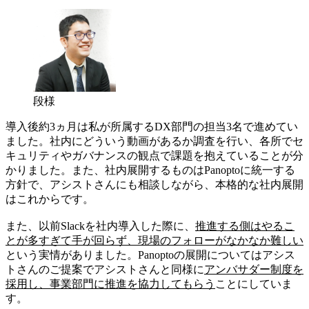
段様
導入後約3ヵ月は私が所属するDX部門の担当3名で進めてい
ました。社内にどういう動画があるか調査を行い、各所でセ
キュリティやガバナンスの観点で課題を抱えていることが分
かりました。また、社内展開するものはPanoptoに統一する
方針で、アシストさんにも相談しながら、本格的な社内展開
はこれからです。
また、以前Slackを社内導入した際に、
推進する側はやるこ
とが多すぎて手が回らず、現場のフォローがなかなか難しい
という実情がありました。Panoptoの展開についてはアシス
トさんのご提案でアシストさんと同様に
アンバサダー制度を
採用し、事業部門に推進を協力してもらう
ことにしていま
す。