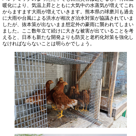
暖化により、気温上昇とともに大気中の水蒸気が増えてこれ
からますます大雨が増えていきます。熊本県の球磨川も過去
に大雨や台風による洪水が相次ぎ治水対策が協議されていま
したが、抜本策が出ないまま想定外の豪雨に襲われてしまい
ました。ここ数年立て続けに大きな被害が出ていることを考
えると、日本も新たな開発よりも防災と老朽化対策を強化し
なければならないことは明らかでしょう。