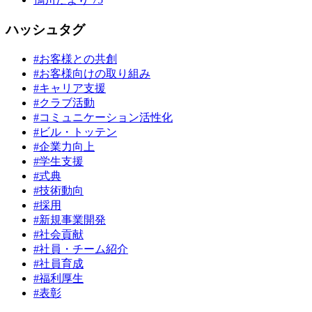
ハッシュタグ
#お客様との共創
#お客様向けの取り組み
#キャリア支援
#クラブ活動
#コミュニケーション活性化
#ビル・トッテン
#企業力向上
#学生支援
#式典
#技術動向
#採用
#新規事業開発
#社会貢献
#社員・チーム紹介
#社員育成
#福利厚生
#表彰