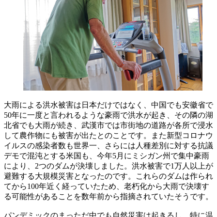
大雨による洪水被害は日本だけではなく、中国でも安徽省で
50年に一度と言われるような豪雨で洪水が起き、その隣の湖
北省でも大雨が続き、武漢市では市街地の道路が各所で浸水
して農作物にも被害が出たとのことです。また新型コロナウ
イルスの感染者数も世界一、さらには人種差別に対する抗議
デモで混沌とする米国も、今年5月にミシガン州で集中豪雨
により、2つのダムが決壊しました。洪水被害で1万人以上が
避難する大規模災害となったのです。これらのダムは作られ
てから100年近く経っていたため、老朽化から大雨で決壊す
る可能性があることを数年前から指摘されていたそうです。
パンデミックのまっただ中でも自然災害は起きるし、特に温