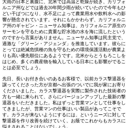
大雨の日本と裏腹に、北米では高温と乾燥が続き、カリフォ
ルニア州などでは過去20年間少雨が続いていたので今年もひ
どい干ばつになり、水不足によって農業用水や飲料水への影
響が懸念されています。それにもかかわらず、カリフォルニ
ア州のギャビン・ニューサム知事は、カリフォルニア原生の
サーモンを守るために貴重な貯水池の水を海に流したという
のですから言葉がありません。ニューサム知事は民主党で、
過激な「グリーン・アジェンダ」を推進しています。彼らに
とっては絶滅危惧種の魚を守るための環境保護活動が農業よ
りも高い優先順位にあるようです。北米からとうもろこしを
はじめ、多くの農産物を輸入している日本にも影響がでるこ
とは必至でしょう。
先日、長いお付き合いのあるお客様で、以前カラス撃退器を
譲ってくださった方が京都へ出張のついでに我が家にお寄り
くださいました。カラス撃退器を実際に製作された技術者の
方も一緒に来られて、さらにバージョンアップした最新の撃
退器をいただきました。私はずっと営業マンとして仕事をし
てきましたが、営業マンの仕事はいい製品があってこそで
す。カラスが来ないようにするには、というニーズに対して
撃退器を作り改善を続けていく、お蔭でこれからもカラスに
悩まされることはないでしょう。