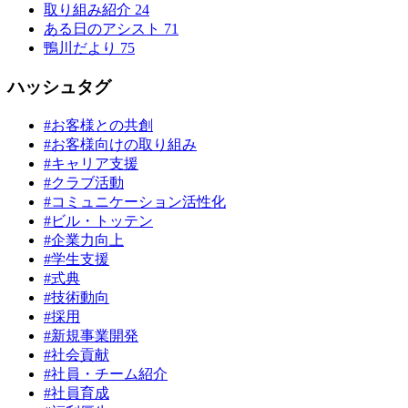
取り組み紹介
24
ある日のアシスト
71
鴨川だより
75
ハッシュタグ
#お客様との共創
#お客様向けの取り組み
#キャリア支援
#クラブ活動
#コミュニケーション活性化
#ビル・トッテン
#企業力向上
#学生支援
#式典
#技術動向
#採用
#新規事業開発
#社会貢献
#社員・チーム紹介
#社員育成