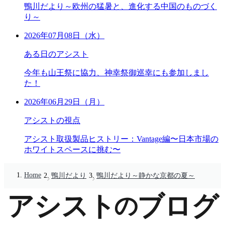
鴨川だより～欧州の猛暑と、進化する中国のものづく
り～
2026年07月08日（水）
ある日のアシスト
今年も山王祭に協力、神幸祭御巡幸にも参加しまし
た！
2026年06月29日（月）
アシストの視点
アシスト取扱製品ヒストリー：Vantage編〜日本市場の
ホワイトスペースに挑む〜
Home
鴨川だより
鴨川だより～静かな京都の夏～