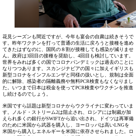
花見シーズンも間近ですが、今年も宴会の自粛は続きそうで
す。昨年ワクチンを打って普通の生活に戻ろうと接種を進め
てきたはずなのに、国民の８割が接種しても感染が減りませ
ん。政府は3回目の接種を奨励し、4回目も検討しています。
世界をみれば多くの国でコロナパンデミックは過去のことに
なりつつあります。スカンジナビアの国々に加えイギリスも
新型コロナをインフルエンザと同様の扱いとし、規制は全面
的に解除、感染者の隔離義務や無料PCR検査もなくなりまし
た。いつまで日本は税金を使ってPCR検査やワクチンを推進
し続けるのでしょう。
米国ですら話題は新型コロナからウクライナに変わっていま
す。ノルド・ストリーム2は阻止され、ロシアには制裁が加
えられ多くの銀行がSWIFTから追い出され、ドイツは再軍備
のために米国から武器を購入し、ヨーロッパは高いLNGを
米国から購入しエネルギーを米国に依存させられました。ロ