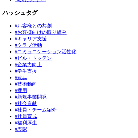
ハッシュタグ
#お客様との共創
#お客様向けの取り組み
#キャリア支援
#クラブ活動
#コミュニケーション活性化
#ビル・トッテン
#企業力向上
#学生支援
#式典
#技術動向
#採用
#新規事業開発
#社会貢献
#社員・チーム紹介
#社員育成
#福利厚生
#表彰