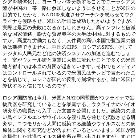
シアを弱体化し、ヨーロッパを分断することでユーラシア大
陸が中国の一帯一路に参加しないようにさせることが米国の
目的でしたから、NATOを東進させプーチンを怒らせてウク
ライナを侵略させ、米国の計画は成功したかのようですが、
実際は最悪の失敗になるかもしれません。高インフレと破滅
的な国家債務、膨大な貿易赤字の大半は中国に対するもので
すが、高度な労働力もなく、人件費の高い米国で製造業の復
活は期待できません。中国のCIPS、ロシアのSPFS、そして
デジタル人民元など他の決済システムの加速も進むでしょ
う。富がウォール街と軍需に大量に流れたことで多くの米国
地方都市では本当の貧困が起きています。それでもメディア
はコントロールされているので米国民はテレビで言われたこ
とを信じて、ロシアが国内の反乱で崩壊するか、単に米国に
降伏すると信じているのです。
ロシア国防省は今月、米国とNATO同盟国がウクライナで生
物兵器を研究していることを暴露する、ウクライナのバイオ
研究所の職員から入手した文書を公開しました。感染力の強
い鳥インフルエンザウイルスを渡り鳥を通じて拡散させる研
究や、コウモリから人間に感染する細菌やウイルスなどの病
原体に関する研究などが含まれているといいます。米国が資
金提供した武漢ウイルス研究所が思い出されますが、すぐに