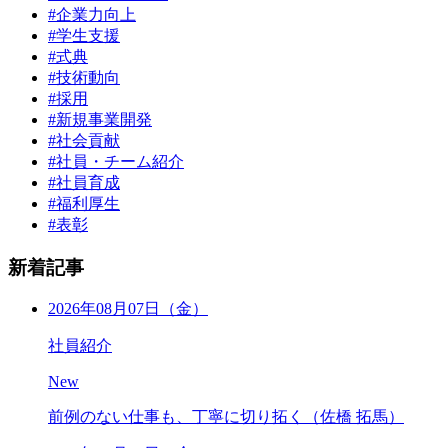
#企業力向上
#学生支援
#式典
#技術動向
#採用
#新規事業開発
#社会貢献
#社員・チーム紹介
#社員育成
#福利厚生
#表彰
新着記事
2026年08月07日（金）
社員紹介
New
前例のない仕事も、丁寧に切り拓く（佐橋 拓馬）