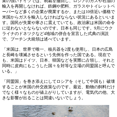
業の強いドイツでは、制裁を撤回し、ロシアのガスや石油の
輸入を再開しなければ、鉄鋼や肥料、ガラスやトイレットペ
ーパーなど多くの企業が廃業するか、または10倍近い価格で
米国からガスを輸入しなければならない状況にあるといいま
す。国民が失業や寒さに震えていても、政治家は米国の命令
に従わないとならないのです。日本も同じです。9月にウク
ライナのドネツクなど4地域の併合を宣言した式典の演説
で、プーチン大統領は述べています。
「米国は、世界で唯一、核兵器を2度も使用し、日本の広島
と長崎を壊滅させるという先例を作った国である。現在で
も、米国はドイツ、日本、韓国などを実際に占領し、それと
同時に皮肉にもこうした国々を対等な立場の同盟国と呼んで
いる。」
「同盟国」を巻き添えにしてロシアを（そして中国も）破壊
することが米国の外交政策なのです。最近、動物の飼料だけ
でなく様々なものが値上がりしていますが、電気代の他、大
きな影響が出ることは間違いないでしょう。