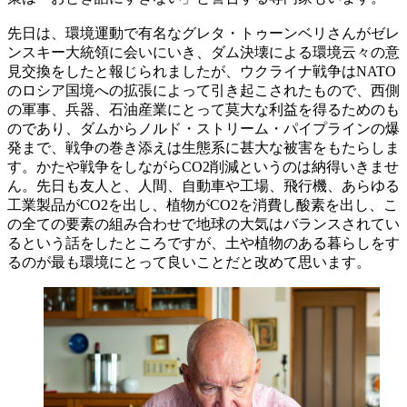
先日は、環境運動で有名なグレタ・トゥーンベリさんがゼレ
ンスキー大統領に会いにいき、ダム決壊による環境云々の意
見交換をしたと報じられましたが、ウクライナ戦争はNATO
のロシア国境への拡張によって引き起こされたもので、西側
の軍事、兵器、石油産業にとって莫大な利益を得るためのも
のであり、ダムからノルド・ストリーム・パイプラインの爆
発まで、戦争の巻き添えは生態系に甚大な被害をもたらしま
す。かたや戦争をしながらCO2削減というのは納得いきませ
ん。先日も友人と、人間、自動車や工場、飛行機、あらゆる
工業製品がCO2を出し、植物がCO2を消費し酸素を出し、こ
の全ての要素の組み合わせで地球の大気はバランスされてい
るという話をしたところですが、土や植物のある暮らしをす
るのが最も環境にとって良いことだと改めて思います。