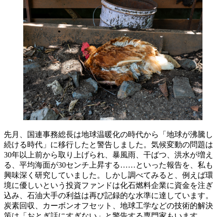
先月、国連事務総長は地球温暖化の時代から「地球が沸騰し
続ける時代」に移行したと警告しました。気候変動の問題は
30年以上前から取り上げられ、暴風雨、干ばつ、洪水が増え
る、平均海面が30センチ上昇する……といった報告を、私も
興味深く研究していました。しかし調べてみると、例えば環
境に優しいという投資ファンドは化石燃料企業に資金を注ぎ
込み、石油大手の利益は再び記録的な水準に達しています。
炭素回収、カーボンオフセット、地球工学などの技術的解決
策は「おとぎ話にすぎない」と警告する専門家もいます。