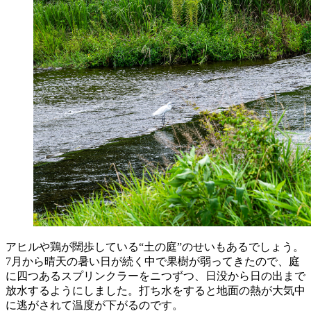
アヒルや鶏が闊歩している“土の庭”のせいもあるでしょう。
7月から晴天の暑い日が続く中で果樹が弱ってきたので、庭
に四つあるスプリンクラーをニつずつ、日没から日の出まで
放水するようにしました。打ち水をすると地面の熱が大気中
に逃がされて温度が下がるのです。