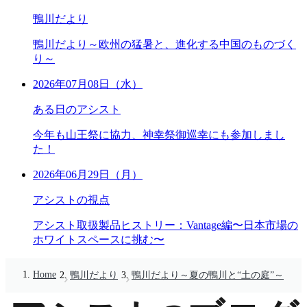
鴨川だより
鴨川だより～欧州の猛暑と、進化する中国のものづく
り～
2026年07月08日（水）
ある日のアシスト
今年も山王祭に協力、神幸祭御巡幸にも参加しまし
た！
2026年06月29日（月）
アシストの視点
アシスト取扱製品ヒストリー：Vantage編〜日本市場の
ホワイトスペースに挑む〜
Home
鴨川だより
鴨川だより～夏の鴨川と“土の庭”～