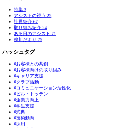
特集
3
アシストの視点
25
社員紹介
67
取り組み紹介
24
ある日のアシスト
71
鴨川だより
75
ハッシュタグ
#お客様との共創
#お客様向けの取り組み
#キャリア支援
#クラブ活動
#コミュニケーション活性化
#ビル・トッテン
#企業力向上
#学生支援
#式典
#技術動向
#採用