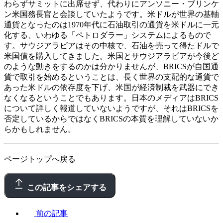
わらずサミットに出席せず、代わりにアンソニー・ブリンケ
ン米国務長官と会談していたようです。米ドルが世界の基軸
通貨となったのは1970年代に石油取引の通貨を米ドルに一元
化する、いわゆる「ペトロダラー」システムによるもので
す。サウジアラビアはその中核で、石油を売って得たドルで
米国債を購入してきました。米国とサウジアラビアが今後ど
のような動きをするのかは分かりませんが、BRICSが自国通
貨で取引を始めるということは、長く世界の支配的な通貨で
あった米ドルの依存度を下げ、米国が経済制裁を武器にでき
なくなるということでもあります。日本のメディアはBRICS
について詳しく報道していないようですが、それはBRICSを
否定しているからではなくBRICSの本質を理解していないか
らかもしれません。
ページトップへ戻る
この記事をシェアする
前の記事