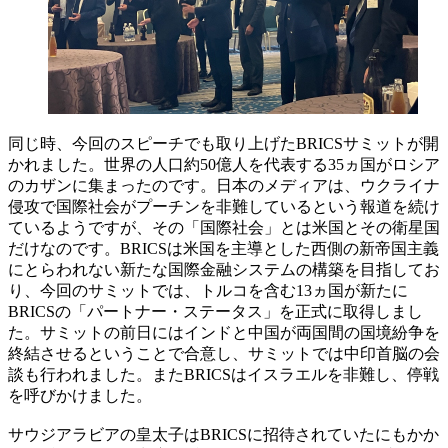
同じ時、今回のスピーチでも取り上げたBRICSサミットが開
かれました。世界の人口約50億人を代表する35ヵ国がロシア
のカザンに集まったのです。日本のメディアは、ウクライナ
侵攻で国際社会がプーチンを非難しているという報道を続け
ているようですが、その「国際社会」とは米国とその衛星国
だけなのです。BRICSは米国を主導とした西側の新帝国主義
にとらわれない新たな国際金融システムの構築を目指してお
り、今回のサミットでは、トルコを含む13ヵ国が新たに
BRICSの「パートナー・ステータス」を正式に取得しまし
た。サミットの前日にはインドと中国が両国間の国境紛争を
終結させるということで合意し、サミットでは中印首脳の会
談も行われました。またBRICSはイスラエルを非難し、停戦
を呼びかけました。
サウジアラビアの皇太子はBRICSに招待されていたにもかか