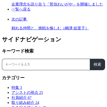
企業理念を語り合う「哲信わいがや」を開催しました
一覧へ戻る
次の記事
頼れる仲間と、挑戦を愉しむ（嶋津 絵里子）
サイドナビゲーション
キーワード検索
検索
カテゴリー
特集
3
アシストの視点
25
社員紹介
67
取り組み紹介
24