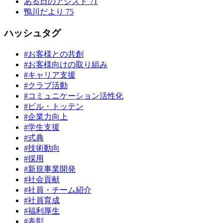
ある日のアシスト
71
鴨川だより
75
ハッシュタグ
#お客様との共創
#お客様向けの取り組み
#キャリア支援
#クラブ活動
#コミュニケーション活性化
#ビル・トッテン
#企業力向上
#学生支援
#式典
#技術動向
#採用
#新規事業開発
#社会貢献
#社員・チーム紹介
#社員育成
#福利厚生
#表彰