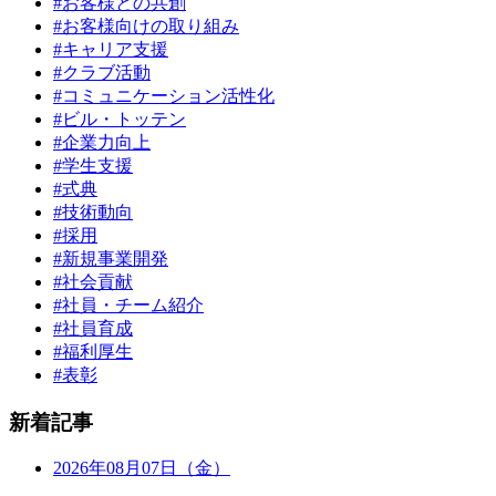
#お客様との共創
#お客様向けの取り組み
#キャリア支援
#クラブ活動
#コミュニケーション活性化
#ビル・トッテン
#企業力向上
#学生支援
#式典
#技術動向
#採用
#新規事業開発
#社会貢献
#社員・チーム紹介
#社員育成
#福利厚生
#表彰
新着記事
2026年08月07日（金）