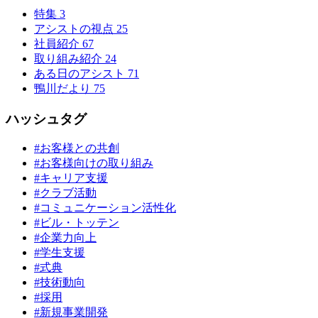
特集
3
アシストの視点
25
社員紹介
67
取り組み紹介
24
ある日のアシスト
71
鴨川だより
75
ハッシュタグ
#お客様との共創
#お客様向けの取り組み
#キャリア支援
#クラブ活動
#コミュニケーション活性化
#ビル・トッテン
#企業力向上
#学生支援
#式典
#技術動向
#採用
#新規事業開発