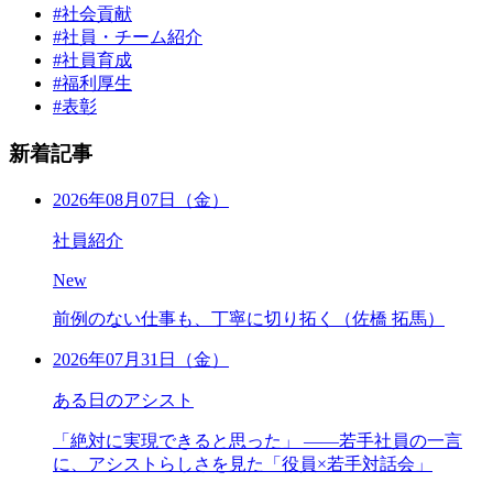
#社会貢献
#社員・チーム紹介
#社員育成
#福利厚生
#表彰
新着記事
2026年08月07日（金）
社員紹介
New
前例のない仕事も、丁寧に切り拓く（佐橋 拓馬）
2026年07月31日（金）
ある日のアシスト
「絶対に実現できると思った」 ――若手社員の一言
に、アシストらしさを見た「役員×若手対話会」