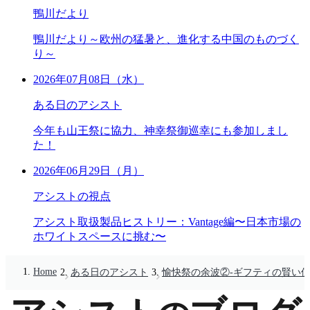
鴨川だより
鴨川だより～欧州の猛暑と、進化する中国のものづく
り～
2026年07月08日（水）
ある日のアシスト
今年も山王祭に協力、神幸祭御巡幸にも参加しまし
た！
2026年06月29日（月）
アシストの視点
アシスト取扱製品ヒストリー：Vantage編〜日本市場の
ホワイトスペースに挑む〜
Home
ある日のアシスト
愉快祭の余波②-ギフティの賢い