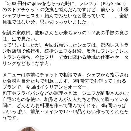
「5,000円分のgifteeをもらった時に、プレステ（PlayStation）
のストアチケットの交換と悩んだんですけど、前から（出張
シェフサービスを）頼んでみたいなと思っていて……。全額
負担ではない分、思い切っちゃいました。」
伝説の家政婦、志麻さんとか来ちゃうの！？あの手際の良さ
は、生で見たい。
って思いましたが、今回お願いしたシェフは、都内レストラ
ン数店舗で修行後、統括シェフを経験。奥沢にフレンチレス
トランを持ち、今はフリーで食に関わる地域の仕事やケータ
リングなどもこなす方。
メニューは事前にチャットで相談でき、シェフから指示され
た食材を自分たちで用意します。3時間何でも作ってくれる
プランで、今回はイタリアンをオーダー。
包丁やフライパンなどの調理器具は、シェフが駒形さんのご
自宅のものを使い、駒形さんが友人たちと呑んで喋っている
間に、どんどんお料理を作って運んでくれる。3時間いっぱ
いいっぱい、前菜～メインで12～13品くらい作ってくれたそ
うです。