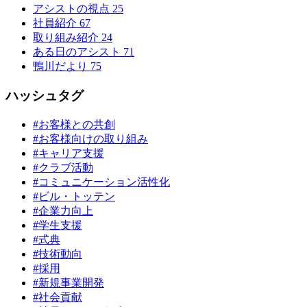
アシストの視点
25
社員紹介
67
取り組み紹介
24
ある日のアシスト
71
鴨川だより
75
ハッシュタグ
#お客様との共創
#お客様向けの取り組み
#キャリア支援
#クラブ活動
#コミュニケーション活性化
#ビル・トッテン
#企業力向上
#学生支援
#式典
#技術動向
#採用
#新規事業開発
#社会貢献