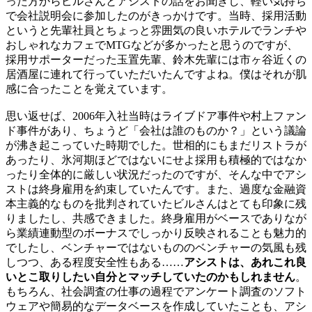
った方からビルさんとアシストの話をお聞きし、軽い気持ち
で会社説明会に参加したのがきっかけです。当時、採用活動
というと先輩社員とちょっと雰囲気の良いホテルでランチや
おしゃれなカフェでMTGなどが多かったと思うのですが、
採用サポーターだった玉置先輩、鈴木先輩には市ヶ谷近くの
居酒屋に連れて行っていただいたんですよね。僕はそれが肌
感に合ったことを覚えています。
思い返せば、2006年入社当時はライブドア事件や村上ファン
ド事件があり、ちょうど「会社は誰のものか？」という議論
が沸き起こっていた時期でした。世相的にもまだリストラが
あったり、氷河期ほどではないにせよ採用も積極的ではなか
ったり全体的に厳しい状況だったのですが、そんな中でアシ
ストは終身雇用を約束していたんです。また、過度な金融資
本主義的なものを批判されていたビルさんはとても印象に残
りましたし、共感できました。終身雇用がベースでありなが
ら業績連動型のボーナスでしっかり反映されることも魅力的
でしたし、ベンチャーではないもののベンチャーの気風も残
しつつ、ある程度安全性もある……
アシストは、あれこれ良
いとこ取りしたい自分とマッチしていたのかもしれません
。
もちろん、社会調査の仕事の過程でアンケート調査のソフト
ウェアや簡易的なデータベースを作成していたことも、アシ