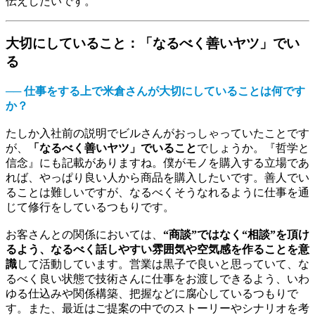
伝えしたいです。
大切にしていること：「なるべく善いヤツ」でい
る
── 仕事をする上で米倉さんが大切にしていることは何です
か？
たしか入社前の説明でビルさんがおっしゃっていたことです
が、
「なるべく善いヤツ」でいること
でしょうか。『哲学と
信念』にも記載がありますね。僕がモノを購入する立場であ
れば、やっぱり良い人から商品を購入したいです。善人でい
ることは難しいですが、なるべくそうなれるように仕事を通
じて修行をしているつもりです。
お客さんとの関係においては、
“商談”ではなく“相談”を頂け
るよう、なるべく話しやすい雰囲気や空気感を作ることを意
識
して活動しています。営業は黒子で良いと思っていて、な
るべく良い状態で技術さんに仕事をお渡しできるよう、いわ
ゆる仕込みや関係構築、把握などに腐心しているつもりで
す。また、最近はご提案の中でのストーリーやシナリオを考