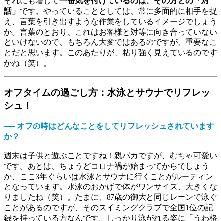
それにも増して
一番気を付けているのは、その方との「対
話」
です。やっていることとしては、常に多面的に相手を捉
え、言葉を引き出すような作業をしているイメージでしょう
か。言葉のとおり、これはお客様と対等に向き合っていない
といけないので、もちろん大変ではあるのですが、重要なこ
とだと思います。このあたりが、粘り強く見えているのです
かね（笑）。
オフタイムの過ごし方：水泳とサウナでリフレッ
シュ！
── オフの時はどんなことをしてリフレッシュされています
か？
週末は子供と遊ぶことですね！親バカですが、むちゃ可愛い
です。あとは、ちょうどコロナ禍が始まってからでしょう
か、ここ3年ぐらいは水泳とサウナに行くことがルーティン
となっています。水泳のおかげで体がワンサイズ、大きくな
りましたね（笑）。たまに、87歳の御大と同じレーンで泳ぐ
ことがあるのですが、そのスイミングクラブで全国1位の記
録を持っている方なんです。しっかり泳がれる姿に「うわ格