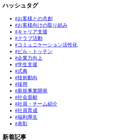
ハッシュタグ
#お客様との共創
#お客様向けの取り組み
#キャリア支援
#クラブ活動
#コミュニケーション活性化
#ビル・トッテン
#企業力向上
#学生支援
#式典
#技術動向
#採用
#新規事業開発
#社会貢献
#社員・チーム紹介
#社員育成
#福利厚生
#表彰
新着記事