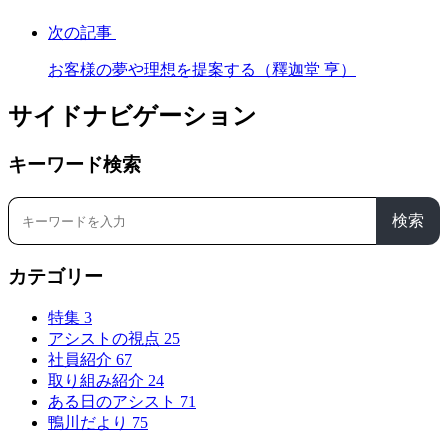
次の記事
お客様の夢や理想を提案する（釋迦堂 亨）
サイドナビゲーション
キーワード検索
検索
カテゴリー
特集
3
アシストの視点
25
社員紹介
67
取り組み紹介
24
ある日のアシスト
71
鴨川だより
75