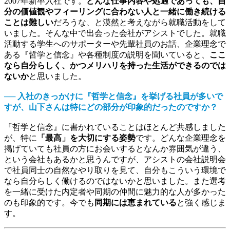
2007年新卒入社です。
どんな仕事内容や処遇であっても、自
分の価値観やフィーリングに合わない人と一緒に働き続ける
ことは難しい
だろうな、と漠然と考えながら就職活動をして
いました。そんな中で出会った会社がアシストでした。就職
活動する学生へのサポーターや先輩社員のお話、企業理念で
ある『哲学と信念』や各種制度の説明を聞いていると、
ここ
なら自分らしく、かつメリハリを持った生活ができるのでは
ないか
と思いました。
── 入社のきっかけに『哲学と信念』を挙げる社員が多いで
すが、山下さんは特にどの部分が印象的だったのですか？
『哲学と信念』に書かれていることはほとんど共感しました
が、特に
「最高」を大切にする姿勢
です。どんな企業理念を
掲げていても社員の方にお会いするとなんか雰囲気が違う、
という会社もあるかと思うんですが、アシストの会社説明会
で社員同士の自然なやり取りを見て、自分もこういう環境で
なら自分らしく働けるのではないかと思いました。また選考
を一緒に受けた内定者や同期の仲間に魅力的な人が多かった
のも印象的です。今でも
同期には恵まれている
と強く感じま
す。