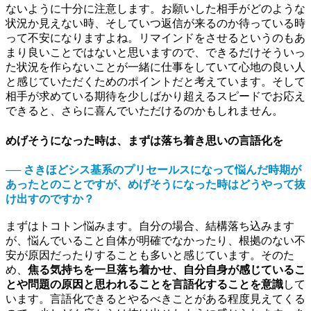
ないように十分に注意します。お願いした相手がどのような
状況か見えない時、そしていつ返信が来るのか待っている時
って不安になりますよね。リマインドをさせるというのもあ
まり良いことではないと思いますので、できるだけそういっ
た状況を作らないことが一緒に仕事をしていて心地の良い人
と感じていただくためのポイントだと考えています。そして
相手が求めている期待を少しばかり超えるスピードでお応え
できると、さらに喜んでいただけるのかもしれません。
めげそうになった時は、まずは落ち着き思いの言語化を
── さきほどシス基系のプリセールスになって悩んだ時期が
あったとのことですが、めげそうになった時はどうやって抜
け出すのですか？
まずはトコトン悩みます。自分の場合、結構落ち込みます
が、悩んでいること自体が明確でなかったり、根拠のない不
安が原因だったりすることも多いと感じています。そのた
め、
焦る気持ちを一旦落ち着かせ、自分自身が感じているこ
とや問題の原因と思われることを言語化することを意識
して
います。言語化できるとやるべきことがある程度見えてくる