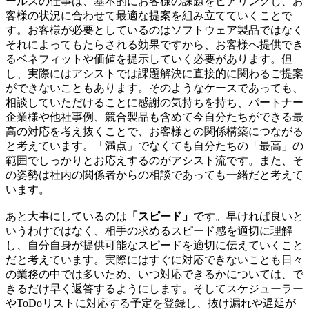
ールスの仕事は、基本的にお客様の課題をヒアリングし、お
客様の状況に合わせて最適な提案を組み立てていくことで
す。お客様が必要としているのはソフトウェア製品ではなく
それによってもたらされる効果ですから、お客様へ提供でき
るベネフィットや価値を提示していく必要があります。但
し、実際にはアシストでは課題解決に直接的に関わるご提案
ができないこともあります。そのようなケースであっても、
相談していただけることに感謝の気持ちを持ち、パートナー
企業様や他社事例、競合製品も含めて今自分たちができる最
高の対応を考え抜くことで、お客様との関係構築につながる
と考えています。「満点」でなくても自分たちの「最高」の
範囲でしっかりとお応えするのがアシスト流です。また、そ
の姿勢は社内の関係者からの相談であっても一緒だと考えて
います。
あと大事にしているのは
「スピード」
です。早ければ良いと
いうわけではなく、相手の求めるスピード感を適切に理解
し、自分自身が提供可能なスピードを適切に伝えていくこと
だと考えています。実際にはすぐに対応できないことも日々
の業務の中では多いため、いつ対応できるかについては、で
きるだけ早く返答するようにします。そしてスケジューラー
やToDoリストに対応する予定を登録し、抜け漏れや遅延が