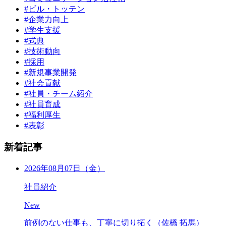
#ビル・トッテン
#企業力向上
#学生支援
#式典
#技術動向
#採用
#新規事業開発
#社会貢献
#社員・チーム紹介
#社員育成
#福利厚生
#表彰
新着記事
2026年08月07日（金）
社員紹介
New
前例のない仕事も、丁寧に切り拓く（佐橋 拓馬）