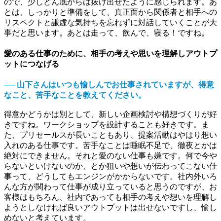
ので、少しどん底からは抜け出せたように感じられます。あ
とは、しっかりと準備をして、真正面から関係者と相手への
リスペクトと謙虚な気持ちを忘れずに対話していくことが大
事だと思います。あとは走って、飲んで、寝る！ですね。
愛のある仕事のために、相手の考えや思いを理解しアウトプ
ットにつなげる
── 山下さんはいつも愉しんでお仕事されていますが、得意
なこと、苦手なことを教えてください。
得意かどうかは別として、新しい企画検討や構想づくりが好
きですね。ワークショップを設計することも好きです。ま
た、プリセールスが長いこともあり、提案活動はやはり想い
入れのある仕事です。苦手なことは睡眠不足で、徹夜とかは
絶対にできません。それと愛のない仕事も嫌です。何で今や
らないといけないのか、とか狙いや想いが伝わってこない仕
事って、どうしてもエンジンがかからないです。社内外いろ
んな方が関わって仕事が成り立っていると思うのですが、お
客様はもちろん、社内であっても相手の考えや想いを理解し
ようとしなければ良いアウトプットは出せないですし、愉し
めないと考えています。