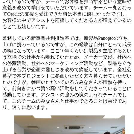
いているのですが、チームでお客様を担当するという意味や
意義を改めて学ばせていただいています。チーム一丸となっ
てOracleの支援を受注できた時は本当に嬉しかったですし、
お客様の中でアシストを応援してくださる方が増えているの
もとても嬉しいです。
兼務している新事業共創推進室では、新製品Panoptoの立ち
上げに携わっているのですが、この経験は自分にとって成長
の糧になっています。ここ10年くらいは製品を主管するとい
う立場での仕事から離れていたため、メーカー交渉、社内へ
の啓蒙活動、社外へのマーケティング活動など、製品を立ち
上げる苦労や企画の難しさを改めて痛感しています。全社公
募型で本プロジェクトに参画いただく方を募らせていただい
たのですが、参画いただいている方みなさんが情熱を持っ
て、前向きにかつ質の高い活動をしてくださっていることに
感動しています。アシストの強みの塊のようなチームでし
て、このチームのみなさんと仕事ができることは喜びであ
り、誇りに思います。