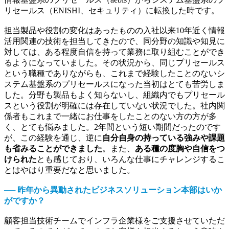
リセールス（ENISHI、セキュリティ）に転換した時です。
担当製品や役割の変化はあったものの入社以来10年近く情報
活用関連の技術を担当してきたので、同分野の知識や知見に
対しては、ある程度自信を持って業務に取り組むことができ
るようになっていました。その状況から、同じプリセールス
という職種でありながらも、これまで経験したことのないシ
ステム基盤系のプリセールスになった当初はとても苦労しま
した。分野も製品もよく知らないし、組織内でもプリセール
スという役割が明確には存在していない状況でした。社内関
係者もこれまで一緒にお仕事をしたことのない方の方が多
く、とても悩みました。2年間という短い期間だったのです
が、この経験を通じ、逆に
自分自身の持っている強みや課題
も省みることができました
。また、
ある種の度胸や自信をつ
けられた
とも感じており、いろんな仕事にチャレンジするこ
とはやはり重要だなと思いました。
── 昨年から異動されたビジネスソリューション本部はいか
がですか？
顧客担当技術チームでインフラ企業様をご支援させていただ