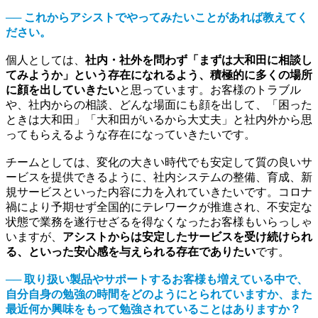
── これからアシストでやってみたいことがあれば教えてく
ださい。
個人としては、
社内・社外を問わず「まずは大和田に相談し
てみようか」という存在になれるよう、積極的に多くの場所
に顔を出していきたい
と思っています。お客様のトラブル
や、社内からの相談、どんな場面にも顔を出して、「困った
ときは大和田」「大和田がいるから大丈夫」と社内外から思
ってもらえるような存在になっていきたいです。
チームとしては、変化の大きい時代でも安定して質の良いサ
ービスを提供できるように、社内システムの整備、育成、新
規サービスといった内容に力を入れていきたいです。コロナ
禍により予期せず全国的にテレワークが推進され、不安定な
状態で業務を遂行せざるを得なくなったお客様もいらっしゃ
いますが、
アシストからは安定したサービスを受け続けられ
る、といった安心感を与えられる存在でありたい
です。
── 取り扱い製品やサポートするお客様も増えている中で、
自分自身の勉強の時間をどのようにとられていますか、また
最近何か興味をもって勉強されていることはありますか？