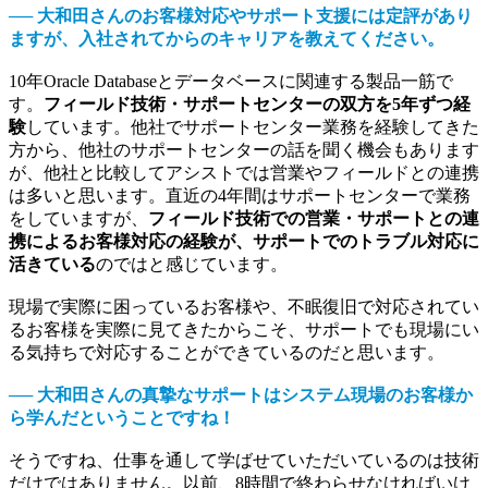
── 大和田さんのお客様対応やサポート支援には定評があり
ますが、入社されてからのキャリアを教えてください。
10年Oracle Databaseとデータベースに関連する製品一筋で
す。
フィールド技術・サポートセンターの双方を5年ずつ経
験
しています。他社でサポートセンター業務を経験してきた
方から、他社のサポートセンターの話を聞く機会もあります
が、他社と比較してアシストでは営業やフィールドとの連携
は多いと思います。直近の4年間はサポートセンターで業務
をしていますが、
フィールド技術での営業・サポートとの連
携によるお客様対応の経験が、サポートでのトラブル対応に
活きている
のではと感じています。
現場で実際に困っているお客様や、不眠復旧で対応されてい
るお客様を実際に見てきたからこそ、サポートでも現場にい
る気持ちで対応することができているのだと思います。
── 大和田さんの真摯なサポートはシステム現場のお客様か
ら学んだということですね！
そうですね、仕事を通して学ばせていただいているのは技術
だけではありません。以前、8時間で終わらせなければいけ