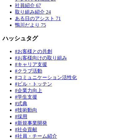
社員紹介
67
取り組み紹介
24
ある日のアシスト
71
鴨川だより
75
ハッシュタグ
#お客様との共創
#お客様向けの取り組み
#キャリア支援
#クラブ活動
#コミュニケーション活性化
#ビル・トッテン
#企業力向上
#学生支援
#式典
#技術動向
#採用
#新規事業開発
#社会貢献
#社員・チーム紹介