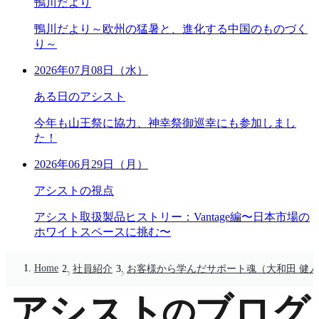
鴨川だより
鴨川だより～欧州の猛暑と、進化する中国のものづく
り～
2026年07月08日（水）
ある日のアシスト
今年も山王祭に協力、神幸祭御巡幸にも参加しまし
た！
2026年06月29日（月）
アシストの視点
アシスト取扱製品ヒストリー：Vantage編〜日本市場の
ホワイトスペースに挑む〜
Home
社員紹介
お客様から学んだサポート魂（大和田 健