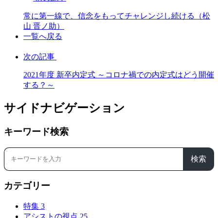
常に第一線で、信念をもってチャレンジし続ける（松
山 晋ノ助）
一覧へ戻る
次の記事
2021年度 新卒内定式 ～コロナ禍での内定式はどう開催
する？～
サイドナビゲーション
キーワード検索
検索
カテゴリー
特集
3
アシストの視点
25