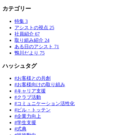
カテゴリー
特集
3
アシストの視点
25
社員紹介
67
取り組み紹介
24
ある日のアシスト
71
鴨川だより
75
ハッシュタグ
#お客様との共創
#お客様向けの取り組み
#キャリア支援
#クラブ活動
#コミュニケーション活性化
#ビル・トッテン
#企業力向上
#学生支援
#式典