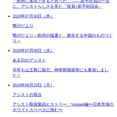
「絶対に実現できると思った」 ――若手社員の一言
に、アシストらしさを見た「役員×若手対話会」
2026年07月30日（木）
鴨川だより
鴨川だより～欧州の猛暑と、進化する中国のものづく
り～
2026年07月08日（水）
ある日のアシスト
今年も山王祭に協力、神幸祭御巡幸にも参加しまし
た！
2026年06月29日（月）
アシストの視点
アシスト取扱製品ヒストリー：Vantage編〜日本市場の
ホワイトスペースに挑む〜