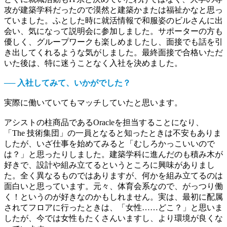
攻が建築学科だったので漠然と建築かまたは福祉かなと思っ
ていました。ふとした時に就活情報で和服姿のビルさんに出
会い、気になって説明会に参加しました。サポーターの方も
優しく、グループワークも楽しめましたし、面接でも話を引
き出してくれるような気がしました。最終面接で合格いただ
いた後は、特に迷うことなく入社を決めました。
── 入社してみて、いかがでした？
実際に働いていてもマッチしていたと思います。
アシストの柱商品であるOracleを担当することになり、
「The 技術集団」の一員となると知ったときは不安もありま
したが、いざ仕事を始めてみると「むしろかっこいいので
は？」と思ったりしました。建築学科に進んだのも積み木が
好きで、設計や組み立てるというところに興味がありまし
た。全く異なるものではありますが、何かを組み立てるのは
面白いと思っています。元々、体育会系なので、がっつり働
く！というのが好きなのかもしれません。実は、最初に配属
されてフロアに行ったときは、「女性……どこ？」と思いま
したが、今では女性もたくさんいますし、より環境が良くな