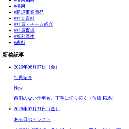
#技術動向
#採用
#新規事業開発
#社会貢献
#社員・チーム紹介
#社員育成
#福利厚生
#表彰
新着記事
2026年08月07日（金）
社員紹介
New
前例のない仕事も、丁寧に切り拓く（佐橋 拓馬）
2026年07月31日（金）
ある日のアシスト