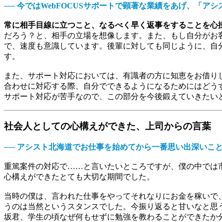
── 今ではWebFOCUSサポートで顕著な業績をあげ、「
常に相手目線に立つこと、なるべく早く返事をすることを心
だろう？と、相手の立場を想像します。また、もし自分がお
で、速度も意識しています。後輩に対しても同じように、自
す。
また、サポート対応においては、有識者の方に知恵をお借り
合わせに対応する際、自分でできるようになるためにはどう
サポート対応が苦手なので、この部分を今後鍛えていきたい
社会人としての心構えができた、上司からの言葉
── アシスト北海道でお仕事を始めてから一番思い出深いこ
重篤案件の対応で……と言いたいところですが、僕の中では
心構えができたとても大切な期間でした。
当時の僕は、言われた仕事をやってそれなりにお金を稼いで
うのは当然というスタンスでした。今振り返ると甘いなと思
坂君、学生の頃なぜ何もせずに勉強を教わることができたか