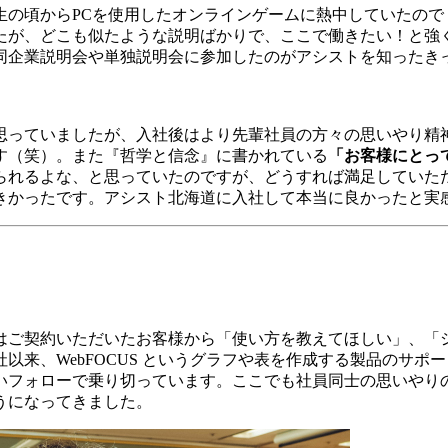
の頃からPCを使用したオンラインゲームに熱中していたので「
たが、どこも似たような説明ばかりで、ここで働きたい！と強
同企業説明会や単独説明会に参加したのがアシストを知ったき
思っていましたが、入社後はより先輩社員の方々の思いやり精
す（笑）。また『哲学と信念』に書かれている
「お客様にとっ
られるよな、と思っていたのですが、どうすれば満足していた
きかったです。アシスト北海道に入社して本当に良かったと実
はご契約いただいたお客様から「使い方を教えてほしい」、「
社以来、WebFOCUS というグラフや表を作成する製品のサ
いフォローで乗り切っています。ここでも社員同士の思いやり
うになってきました。