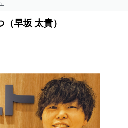
貴）
（早坂 太貴）