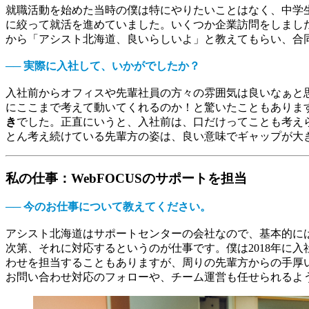
就職活動を始めた当時の僕は特にやりたいことはなく、中学生
に絞って就活を進めていました。いくつか企業訪問をしまし
から「アシスト北海道、良いらしいよ」と教えてもらい、合
── 実際に入社して、いかがでしたか？
入社前からオフィスや先輩社員の方々の雰囲気は良いなぁと
にここまで考えて動いてくれるのか！と驚いたこともありま
き
でした。正直にいうと、入社前は、口だけってことも考え
とん考え続けている先輩方の姿は、良い意味でギャップが大
私の仕事：WebFOCUSのサポートを担当
── 今のお仕事について教えてください。
アシスト北海道はサポートセンターの会社なので、基本的に
次第、それに対応するというのが仕事です。僕は2018年に入
わせを担当することもありますが、周りの先輩方からの手厚
お問い合わせ対応のフォローや、チーム運営も任せられるよ