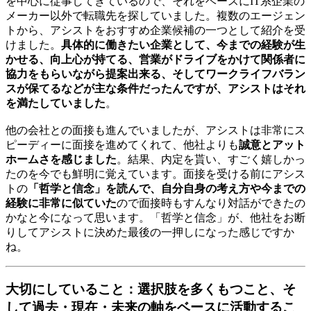
を中心に従事してきているので、それをベースにIT系企業の
メーカー以外で転職先を探していました。複数のエージェン
トから、アシストをおすすめ企業候補の一つとして紹介を受
けました。
具体的に働きたい企業として、今までの経験が生
かせる、向上心が持てる、営業がドライブをかけて関係者に
協力をもらいながら提案出来る、そしてワークライフバラン
スが保てるなどが主な条件だったんですが、アシストはそれ
を満たしていました
。
他の会社との面接も進んでいましたが、アシストは非常にス
ピーディーに面接を進めてくれて、他社よりも
誠意とアット
ホームさを感じました
。結果、内定を貰い、すごく嬉しかっ
たのを今でも鮮明に覚えています。面接を受ける前にアシス
トの
「哲学と信念」を読んで、自分自身の考え方や今までの
経験に非常に似ていた
ので面接時もすんなり対話ができたの
かなと今になって思います。「哲学と信念」が、他社をお断
りしてアシストに決めた最後の一押しになった感じですか
ね。
大切にしていること：選択肢を多くもつこと、そ
して過去・現在・未来の軸をベースに活動するこ