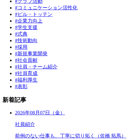
#クラブ活動
#コミュニケーション活性化
#ビル・トッテン
#企業力向上
#学生支援
#式典
#技術動向
#採用
#新規事業開発
#社会貢献
#社員・チーム紹介
#社員育成
#福利厚生
#表彰
新着記事
2026年08月07日（金）
社員紹介
前例のない仕事も、丁寧に切り拓く（佐橋 拓馬）