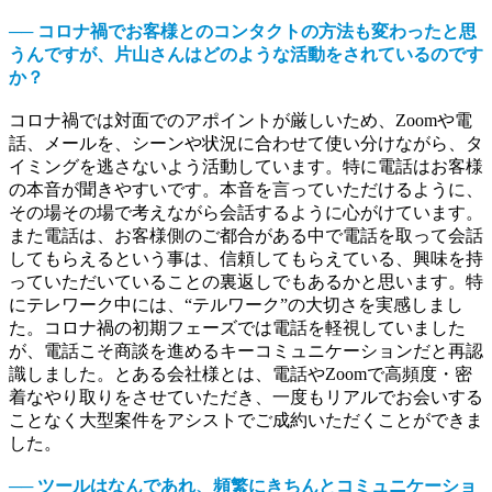
── コロナ禍でお客様とのコンタクトの方法も変わったと思
うんですが、片山さんはどのような活動をされているのです
か？
コロナ禍では対面でのアポイントが厳しいため、Zoomや電
話、メールを、シーンや状況に合わせて使い分けながら、タ
イミングを逃さないよう活動しています。特に電話はお客様
の本音が聞きやすいです。本音を言っていただけるように、
その場その場で考えながら会話するように心がけています。
また電話は、お客様側のご都合がある中で電話を取って会話
してもらえるという事は、信頼してもらえている、興味を持
っていただいていることの裏返しでもあるかと思います。特
にテレワーク中には、“テルワーク”の大切さを実感しまし
た。コロナ禍の初期フェーズでは電話を軽視していました
が、電話こそ商談を進めるキーコミュニケーションだと再認
識しました。とある会社様とは、電話やZoomで高頻度・密
着なやり取りをさせていただき、一度もリアルでお会いする
ことなく大型案件をアシストでご成約いただくことができま
した。
── ツールはなんであれ、頻繁にきちんとコミュニケーショ