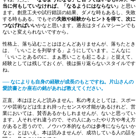
当に何もしていなければ、「なるようにはならない」
と思い
ます。創意工夫や試行錯誤の結果、ダメな時もあるし、失敗
する時もある。でもその
失敗や経験からヒントを得て、次に
つなげればいい
かなと思います。過去はタイムマシーンでも
ないと変えられないですから。
性格上、落ち込むことはほとんどありませんが、落ちたとき
は、「いいことを列挙する」ようにしています。こんなに
「いいことあるのに、まぁ悪いことも起こるよ」と捉えて、
経験としては残しておくが、後は振り返らないスタイルです
ね。
── なによりも自身の経験が成長のもとですね。片山さんの
愛読書とか座右の銘があれば教えてください。
正直、本はほとんど読みません。私の考えとしては、スポー
ツや芸術などは生まれ持ったセンスや才能があるけれど、営
業においては、賛否あるかもしれませんが、ないと思ってい
ます。人それぞれ違うので、その人にあったやり方や考え方
があると思うので、ノウハウ本的なものは参考にならないか
なと。とはいえ、本は読みませんが、成功している人の話を