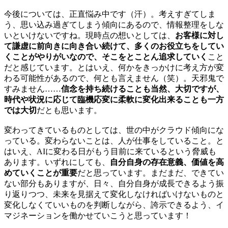
今後については、正直悩み中です（汗）。考えすぎてしま
う、思い込み過ぎてしまう傾向にあるので、情報整理をしな
いといけないですね。現時点の想いとしては、
お客様に対し
て謙虚に前向きに向き合い続けて、多くのお役立ちをしてい
くことがやりがいなので、そこをとことん追求していく
こと
だと感じています。とはいえ、何かをきっかけに考え方が変
わる可能性があるので、何とも言えません（笑）。天邪鬼で
すみません……
信念を持ち続けることも当然、大切ですが、
時代や状況に応じて臨機応変に柔軟に変化出来ることも一方
では大切
だとも思います。
変わってきているものとしては、世の中がクラウド傾向にな
っている。変わらないことは、人が仕事をしていること。と
はいえ、AIに変わる日がもう目前に来ているという脅威も
あります。いずれにしても、
自分自身の存在意義、価値を高
めていくことが重要
だと思っています。まだまだ、できてい
ない部分もありますが、日々、自分自身が成長できるよう振
り返りつつ、未来を見据えて変化しなければいけないものと
変化しなくていいものを判断しながら、誇示できるよう、イ
マジネーションを働かせていこうと思っています！