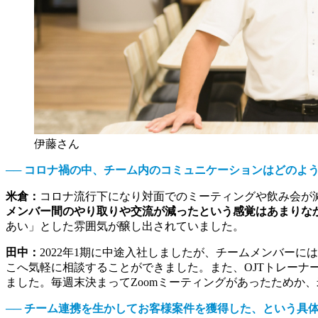
伊藤さん
── コロナ禍の中、チーム内のコミュニケーションはどのよ
米倉：
コロナ流行下になり対面でのミーティングや飲み会が
メンバー間のやり取りや交流が減ったという感覚はあまりな
あい」とした雰囲気が醸し出されていました。
田中：
2022年1期に中途入社しましたが、チームメンバー
こへ気軽に相談することができました。また、OJTトレーナ
ました。毎週末決まってZoomミーティングがあったためか
── チーム連携を生かしてお客様案件を獲得した、という具