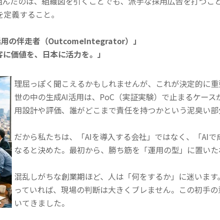
り組んだのは、組織図を引くことでも、派手な採用広告を打つこ
を定義すること。
用の伴走者（OutcomeIntegrator）」
、顧客に価値を、日本に活力を。」
理屈っぽく聞こえるかもしれませんが、これが決定的に重
世の中の生成AI活用は、PoC（実証実験）で止まるケー
用設計や評価、誰がどこまで責任を持つかという泥臭い部
だから私たちは、「AIを導入する会社」ではなく、「AI
なると決めた。最初から、勝ち筋を「運用の型」に置いた
混乱しがちな創業期ほど、人は「何をするか」に迷います
っていれば、現場の判断は大きくブレません。この初手の
いてきました。