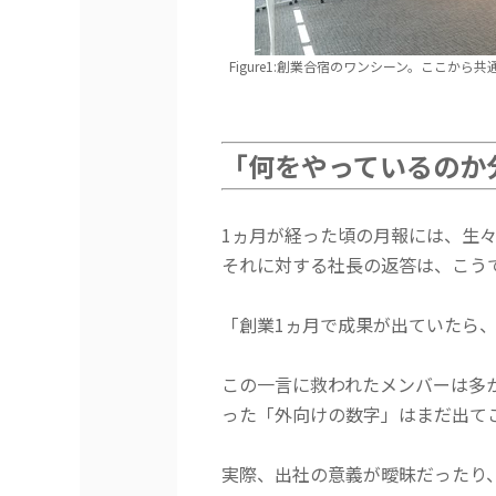
Figure1:創業合宿のワンシーン。ここか
「何をやっているのか
1
ヵ月
が経った頃の月報には、生
それに対する社長の返答は、こう
「創業1
ヵ月
で成果が出ていたら
この一言に救われたメンバーは多
った「外向けの数字」はまだ出て
実際、出社の意義が曖昧だったり