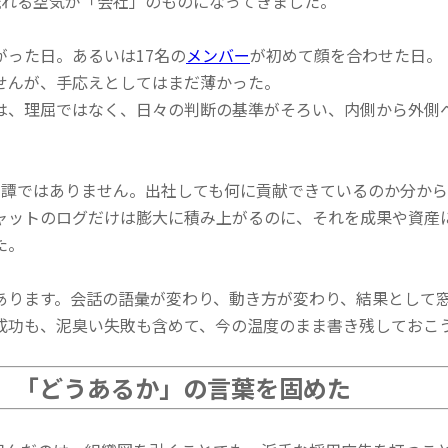
流れる空気が「会社」のものになってきました。
った日。あるいは17名の
メンバー
が初めて顔を合わせた日。
せんが、手応えとしてはまだ薄かった。
は、理屈ではなく、日々の判断の基準がそろい、内側から外側
功譚ではありません。出社しても何に貢献できているのか分か
ャットのログだけは膨大に積み上がるのに、それを成果や資産
た。
あります。会話の語彙が変わり、動き方が変わり、結果として
成功も、泥臭い失敗も含めて、今の温度のまま書き残しておこ
、「どうあるか」の言葉を固めた