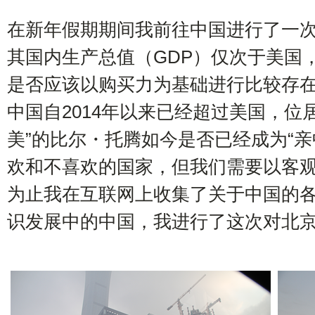
在新年假期期间我前往中国进行了一
其国内生产总值（GDP）仅次于美国
是否应该以购买力为基础进行比较存
中国自2014年以来已经超过美国，位
美”的比尔・托腾如今是否已经成为“
欢和不喜欢的国家，但我们需要以客
为止我在互联网上收集了关于中国的
识发展中的中国，我进行了这次对北