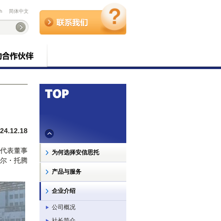
sh
简体中文
.12.18
兼代表董事
为何选择安信思托
尔・托腾
产品与服务
企业介绍
公司概况
社长简介