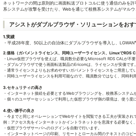
ネットワークの間は原則的に画面転送プロトコルに使う通信のみを許
系システムが攻撃を受けたり、Webを通じて校務系システムがマル
アシストがダブルブラウザ・ソリューションをおす
1.実績
・平成28年度、50以上の自治体にダブルブラウザを導入し、LGWAN
2.価格（ガバメントライセンス、同時ユーザーライセンス、LinuxでRDS C
・Linux仮想ブラウザを使えば、職員数分必要なMicrosoft RDS CALが
・ダブルブラウザで使う画面転送製品のEricomは、ライセンスが安価です
・通常ライセンスよりもお求めやすいガバメントライセンスをご用意して
・同時ユーザーライセンスを利用可能なので、職員数分ではなく、同時利
3.セキュリティの高さ
・インターネット接続を必要とするWebブラウジングを、校務系システム
・個々のユーザーセッションで利用した仮想ブラウザ側の環境は、使う度
4.使い勝手の良さ
・今までと同じオペレーションでWebサイトを閲覧できる工夫が実装され
例：アクセス先をインターネットかイントラネットかを意識する必要なく
・仮想ブラウザサーバへのログインを自動で行います。
・インターネットページの印刷、リモートとローカル間のテキストのコピー＆ペ