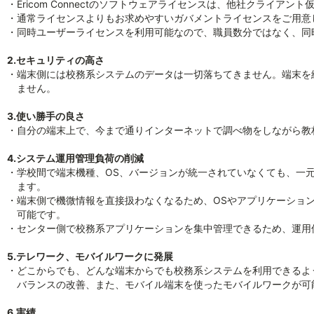
・Ericom Connectのソフトウェアライセンスは、他社クライアン
・通常ライセンスよりもお求めやすいガバメントライセンスをご用意
・同時ユーザーライセンスを利用可能なので、職員数分ではなく、同
2.セキュリティの高さ
・端末側には校務系システムのデータは一切落ちてきません。端末を
ません。
3.使い勝手の良さ
・自分の端末上で、今まで通りインターネットで調べ物をしながら教
4.システム運用管理負荷の削減
・学校間で端末機種、OS、バージョンが統一されていなくても、一元
ます。
・端末側で機微情報を直接扱わなくなるため、OSやアプリケーショ
可能です。
・センター側で校務系アプリケーションを集中管理できるため、運用
5.テレワーク、モバイルワークに発展
・どこからでも、どんな端末からでも校務系システムを利用できるよ
バランスの改善、また、モバイル端末を使ったモバイルワークが可
6.実績