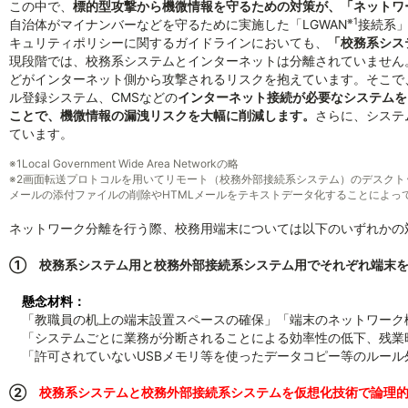
この中で、
標的型攻撃から機微情報を守るための対策が、「ネットワ
※1
自治体がマイナンバーなどを守るために実施した「LGWAN
接続系
キュリティポリシーに関するガイドラインにおいても、
「校務系シス
現段階では、校務系システムとインターネットは分離されていません
どがインターネット側から攻撃されるリスクを抱えています。そこで
ル登録システム、CMSなどの
インターネット接続が必要なシステムを
ことで、機微情報の漏洩リスクを大幅に削減します。
さらに、システ
ています。
※1
Local Government Wide Area Networkの略
※2
画面転送プロトコルを用いてリモート（校務外部接続系システム）のデスクト
メールの添付ファイルの削除やHTMLメールをテキストデータ化することによっ
ネットワーク分離を行う際、校務用端末については以下のいずれかの
① 校務系システム用と校務外部接続系システム用でそれぞれ端末を
懸念材料：
「教職員の机上の端末設置スペースの確保」「端末のネットワーク
「システムごとに業務が分断されることによる効率性の低下、残業
「許可されていないUSBメモリ等を使ったデータコピー等のルール
②
校務系システムと校務外部接続系システムを仮想化技術で論理的