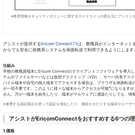
※教育情報セキュリティポリシーに関するガイドラインの図を元にアシスト
アシストが提供する
Ericom Connect
は、教職員がインターネット
からでも安全に校務系システムを画面転送で利用できるようにします
仕組み
学校の教職員端末にEricom Connectのクライアントソフトウェア
テムやファイルサーバなどは仮想デスクトップ（VDI）、サーバ共有デス
バイル端末や自宅の個人端末でアクセスする場合は、ブラウザを画面転送
※
が一切不要です。このように様々な端末からアクセスが可能
になりますが
せん。万が一端末を紛失したり、端末がマルウェアに感染たりしても、情
※
連携する認証製品を使って認証を強化したり、接続させたりする端末やユーザ
アシストがEricomConnectをおすすめする6つの
1.価格