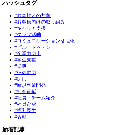
ハッシュタグ
#お客様との共創
#お客様向けの取り組み
#キャリア支援
#クラブ活動
#コミュニケーション活性化
#ビル・トッテン
#企業力向上
#学生支援
#式典
#技術動向
#採用
#新規事業開発
#社会貢献
#社員・チーム紹介
#社員育成
#福利厚生
#表彰
新着記事