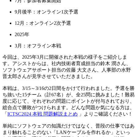
7月：参加者募集開始
9月後半：オンライン1次予選
12月：オンライン2次予選
2025年
3月：オフライン本戦
今回は、2025年3月に開催された本戦の様子をご紹介しま
す。アシストからは、社内技術者育成担当の鈴木 潤さん、
ソフトウェアサポート担当の佐藤 大文さん、人事部の水野
晋太郎さんが見学させていただきました。
本戦は、3/15～3/16の2日間をかけて行われました。予選を勝
ち抜いた15チーム（計67名）が、全25問に挑みました！難易
度に応じて、それぞれの問題にポイントが付与されており、
総合点で勝敗がつけられます。どんな問題か気になる方は、
「
ICTSC2024 本戦 問題解説まとめ
」よりご確認ください！
単純にソフトウェアの知識だけではなく、普段の仕事ではあ
まり触れることのない「LANケーブルを作れるか」といっ