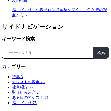
次の記事
鴨川だより～札幌サロンで国防を問う――食と農の視
点から～
サイドナビゲーション
キーワード検索
検索
カテゴリー
特集
3
アシストの視点
25
社員紹介
66
取り組み紹介
24
ある日のアシスト
71
鴨川だより
75