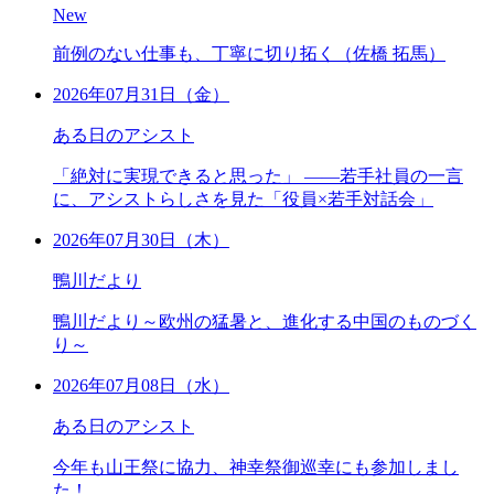
New
前例のない仕事も、丁寧に切り拓く（佐橋 拓馬）
2026年07月31日（金）
ある日のアシスト
「絶対に実現できると思った」 ――若手社員の一言
に、アシストらしさを見た「役員×若手対話会」
2026年07月30日（木）
鴨川だより
鴨川だより～欧州の猛暑と、進化する中国のものづく
り～
2026年07月08日（水）
ある日のアシスト
今年も山王祭に協力、神幸祭御巡幸にも参加しまし
た！