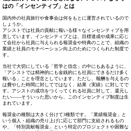
はの「インセンティブ」とは
国内外の社員旅行や食事会は何をもとに運営されているので
しょうか。
アシストでは社員の貢献に報いる様々なインセンティブを用
意しています。インセンティブとは、目標達成や成果に応じ
て会社から社員に与えられる報奨金や特典のことで、組織の
業績と社員のモチベーション向上のためにつくられた制度で
す。
当社で大切にしている「哲学と信念」の中にもあるように、
「アシストでは精神的にも金銭的にも社員にできるだけ多く
報いる」ことを理念としています。ただし、報酬を与えるの
は費やした時間に対してではなく、結果（実績）に対してで
す。アシストの成功をつくってくれる社員に対して、還元し
たい――そういった思いから、このインセンティブ制度は生
まれています。
報奨金の種類は大きく分けて3種類です。「業績報奨金」と
いう個人・組織の売り上げに応じて部門に支給されるもの
や、「特別貢献報奨金」という特定のプロジェクトや困難な