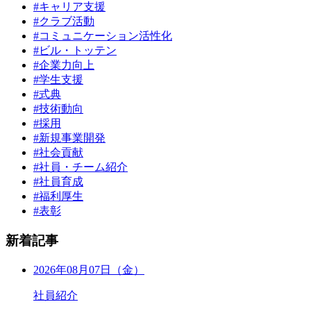
#キャリア支援
#クラブ活動
#コミュニケーション活性化
#ビル・トッテン
#企業力向上
#学生支援
#式典
#技術動向
#採用
#新規事業開発
#社会貢献
#社員・チーム紹介
#社員育成
#福利厚生
#表彰
新着記事
2026年08月07日（金）
社員紹介