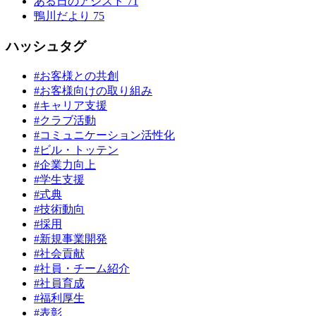
ある日のアシスト
71
鴨川だより
75
ハッシュタグ
#お客様との共創
#お客様向けの取り組み
#キャリア支援
#クラブ活動
#コミュニケーション活性化
#ビル・トッテン
#企業力向上
#学生支援
#式典
#技術動向
#採用
#新規事業開発
#社会貢献
#社員・チーム紹介
#社員育成
#福利厚生
#表彰