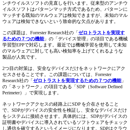
ンチウイルスソフトの見直しを行います。従来型のアンチウ
イルスソフトはパターンマッチ方式であるため、パターンに
マッチする既知のマルウェアは検知できますが、未知のマル
ウェアは検知できないという致命的な欠点があります。
この課題は、Forrester Research社の「
ゼロトラストを実現す
るための７つの機能
」の「デバイス管理」の項目である機械
学習型EPPで対応します。最近では機械学習を使用して未知
のマルウェアに対しても高い検知率を上げてくれるような
製品が人気です。
2つ目の対策は、安全なデバイスだけをネットワークにアク
セスさせることです。この課題については、Forrester
Research社の「
ゼロトラストを実現するための７つの機能
」
の「ネットワーク」の項目である「SDP（Software Defined
Perimeter）」で実現します。
ネットワークアクセスの経路上にSDP を介在させること
で、SDPがデバイスの安全性を検証し、安全なデバイスだけ
をシステムに接続させます。具体的には、SDPがデバイスの
証明書やデバイスに導入されているソフトウェアをチェック
し通信を確立するというイメージになります。SDPはクラウ