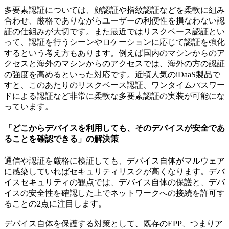
多要素認証については、顔認証や指紋認証などを柔軟に組み
合わせ、厳格でありながらユーザーの利便性を損なわない認
証の仕組みが大切です。また最近ではリスクベース認証とい
って、認証を行うシーンやロケーションに応じて認証を強化
するという考え方もあります。例えば国内のマシンからのア
クセスと海外のマシンからのアクセスでは、海外の方の認証
の強度を高めるといった対応です。近頃人気のiDaaS製品で
すと、このあたりのリスクベース認証、ワンタイムパスワー
ドによる認証など非常に柔軟な多要素認証の実装が可能にな
っています。
「どこからデバイスを利用しても、そのデバイスが安全であ
ることを確認できる」の解決策
通信や認証を厳格に検証しても、デバイス自体がマルウェア
に感染していればセキュリティリスクが高くなります。デバ
イスセキュリティの観点では、デバイス自体の保護と、デバ
イスの安全性を確認した上でネットワークへの接続を許可す
ることの2点に注目します。
デバイス自体を保護する対策として、既存のEPP、つまりア