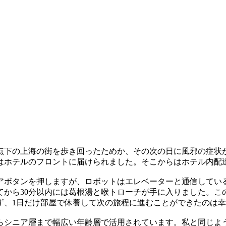
氷点下の上海の街を歩き回ったためか、その次の日に風邪の症状
にはホテルのフロントに届けられました。そこからはホテル内配
アボタンを押しますが、ロボットはエレベーターと通信してい
から30分以内には葛根湯と喉トローチが手に入りました。こ
ず、1日だけ部屋で休養して次の旅程に進むことができたのは
らシニア層まで幅広い年齢層で活用されています。私と同じよ