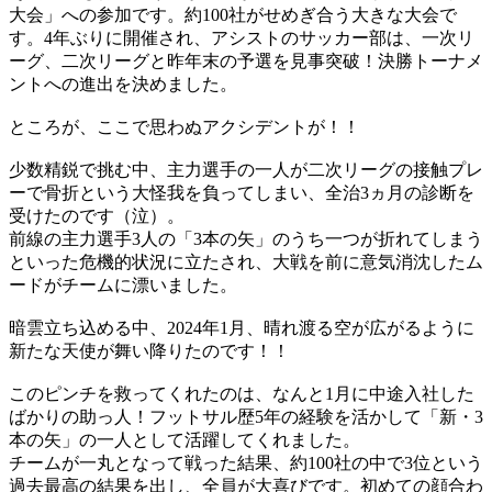
大会」への参加です。約100社がせめぎ合う大きな大会で
す。4年ぶりに開催され、アシストのサッカー部は、一次リ
ーグ、二次リーグと昨年末の予選を見事突破！決勝トーナメ
ントへの進出を決めました。
ところが、ここで思わぬアクシデントが！！
少数精鋭で挑む中、主力選手の一人が二次リーグの接触プレ
ーで骨折という大怪我を負ってしまい、全治3ヵ月の診断を
受けたのです（泣）。
前線の主力選手3人の「3本の矢」のうち一つが折れてしまう
といった危機的状況に立たされ、大戦を前に意気消沈したム
ードがチームに漂いました。
暗雲立ち込める中、2024年1月、晴れ渡る空が広がるように
新たな天使が舞い降りたのです！！
このピンチを救ってくれたのは、なんと1月に中途入社した
ばかりの助っ人！フットサル歴5年の経験を活かして「新・3
本の矢」の一人として活躍してくれました。
チームが一丸となって戦った結果、約100社の中で3位という
過去最高の結果を出し、全員が大喜びです。初めての顔合わ