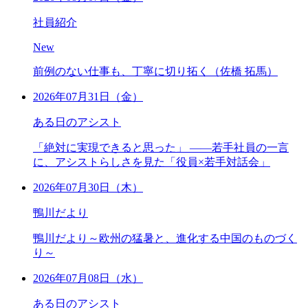
社員紹介
New
前例のない仕事も、丁寧に切り拓く（佐橋 拓馬）
2026年07月31日（金）
ある日のアシスト
「絶対に実現できると思った」 ――若手社員の一言
に、アシストらしさを見た「役員×若手対話会」
2026年07月30日（木）
鴨川だより
鴨川だより～欧州の猛暑と、進化する中国のものづく
り～
2026年07月08日（水）
ある日のアシスト