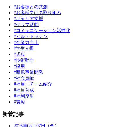
#お客様との共創
#お客様向けの取り組み
#キャリア支援
#クラブ活動
#コミュニケーション活性化
#ビル・トッテン
#企業力向上
#学生支援
#式典
#技術動向
#採用
#新規事業開発
#社会貢献
#社員・チーム紹介
#社員育成
#福利厚生
#表彰
新着記事
2026年08月07日（金）