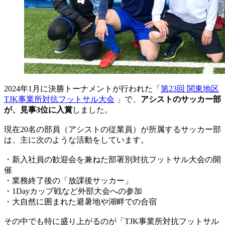
2024年1月に決勝トーナメントが行われた「
第23回 関東地区
TJK事業所対抗フットサル大会
」で、
アシストのサッカー部
が、見事3位に入賞
しました。
現在20名の部員（アシストの従業員）が所属するサッカー部
は、主に次のような活動をしています。
・新入社員の歓迎会を兼ねた部署別対抗フットサル大会の開
催
・業務終了後の「放課後サッカー」
・1Dayカップ戦など外部大会への参加
・大自然に囲まれた避暑地や湖畔での合宿
その中でも特に盛り上がるのが「TJK事業所対抗フットサル