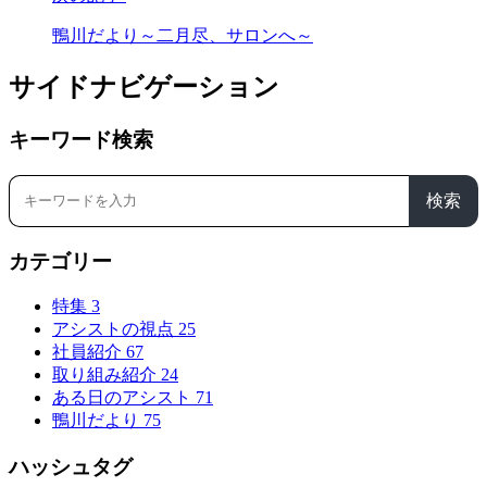
鴨川だより～二月尽、サロンへ～
サイドナビゲーション
キーワード検索
検索
カテゴリー
特集
3
アシストの視点
25
社員紹介
67
取り組み紹介
24
ある日のアシスト
71
鴨川だより
75
ハッシュタグ