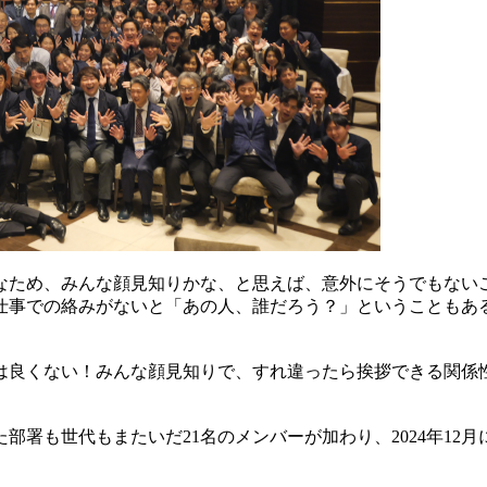
アなため、みんな顔見知りかな、と思えば、意外にそうでもな
仕事での絡みがないと「あの人、誰だろう？」ということもあ
は良くない！みんな顔見知りで、すれ違ったら挨拶できる関係
署も世代もまたいだ21名のメンバーが加わり、2024年12