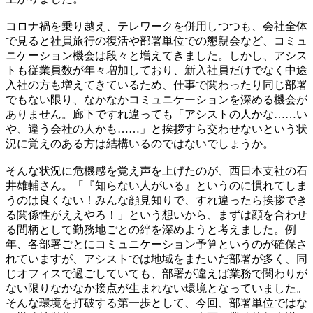
コロナ禍を乗り越え、テレワークを併用しつつも、会社全体
で見ると社員旅行の復活や部署単位での懇親会など、コミュ
ニケーション機会は段々と増えてきました。しかし、アシス
トも従業員数が年々増加しており、新入社員だけでなく中途
入社の方も増えてきているため、仕事で関わったり同じ部署
でもない限り、なかなかコミュニケーションを深める機会が
ありません。廊下ですれ違っても「アシストの人かな……い
や、違う会社の人かも……」と挨拶すら交わせないという状
況に覚えのある方は結構いるのではないでしょうか。
そんな状況に危機感を覚え声を上げたのが、西日本支社の石
井雄輔さん。「『知らない人がいる』というのに慣れてしま
うのは良くない！みんな顔見知りで、すれ違ったら挨拶でき
る関係性がええやろ！」という想いから、まずは顔を合わせ
る間柄として勤務地ごとの絆を深めようと考えました。例
年、各部署ごとにコミュニケーション予算というのが確保さ
れていますが、アシストでは地域をまたいだ部署が多く、同
じオフィスで過ごしていても、部署が違えば業務で関わりが
ない限りなかなか接点が生まれない環境となっていました。
そんな環境を打破する第一歩として、今回、部署単位ではな