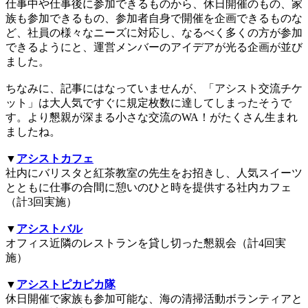
仕事中や仕事後に参加できるものから、休日開催のもの、家
族も参加できるもの、参加者自身で開催を企画できるものな
ど、社員の様々なニーズに対応し、なるべく多くの方が参加
できるようにと、運営メンバーのアイデアが光る企画が並び
ました。
ちなみに、記事にはなっていませんが、「アシスト交流チケ
ット」は大人気ですぐに規定枚数に達してしまったそうで
す。より懇親が深まる小さな交流のWA！がたくさん生まれ
ましたね。
▼
アシストカフェ
社内にバリスタと紅茶教室の先生をお招きし、人気スイーツ
とともに仕事の合間に憩いのひと時を提供する社内カフェ
（計3回実施）
▼
アシストバル
オフィス近隣のレストランを貸し切った懇親会（計4回実
施）
▼
アシストピカピカ隊
休日開催で家族も参加可能な、海の清掃活動ボランティアと