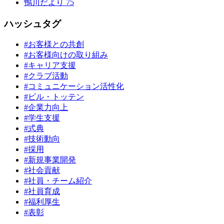
鴨川だより
75
ハッシュタグ
#お客様との共創
#お客様向けの取り組み
#キャリア支援
#クラブ活動
#コミュニケーション活性化
#ビル・トッテン
#企業力向上
#学生支援
#式典
#技術動向
#採用
#新規事業開発
#社会貢献
#社員・チーム紹介
#社員育成
#福利厚生
#表彰