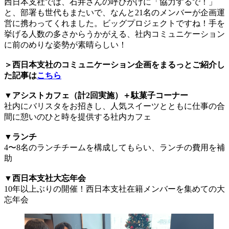
西日本支社では、石井さんの呼びかけに「協力するで！」
と、部署も世代もまたいで、なんと21名のメンバーが企画運
営に携わってくれました。ビッグプロジェクトですね！手を
挙げる人数の多さからうかがえる、社内コミュニケーション
に前のめりな姿勢が素晴らしい！
＞西日本支社のコミュニケーション企画をまるっとご紹介し
た記事は
こちら
▼アシストカフェ（計2回実施）＋駄菓子コーナー
社内にバリスタをお招きし、人気スイーツとともに仕事の合
間に憩いのひと時を提供する社内カフェ
▼ランチ
4〜8名のランチチームを構成してもらい、ランチの費用を補
助
▼西日本支社大忘年会
10年以上ぶりの開催！西日本支社在籍メンバーを集めての大
忘年会