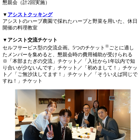
懇親会（計2回実施）
▼
アシストクッキング
アシストのハーブ農園で採れたハーブと野菜を用いた、休日
開催の料理教室
▼アシスト交流チケット
※
セルフサービス型の交流企画。5つのチケット
ごとに適し
たメンバーを集めると、懇親会時の費用補助が受けられる
※「本部またぎの交流」チケット／「入社から1年以内で知
り合いが少ないんです」チケット／「初めまして！」チケッ
ト／「ご無沙汰してます！」チケット／「そういえば同じで
すね！」チケット