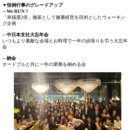
▼恒例行事のグレードアップ
─ We RUN！
「幸福度2倍」施策として健康経営を目的としたウォーキン
グ企画
─ 中日本支社大忘年会
いつもより素敵な会場とお料理で一年の頑張りを労う大忘年
会
─ 納会
オードブルと共に一年の業務を納める会