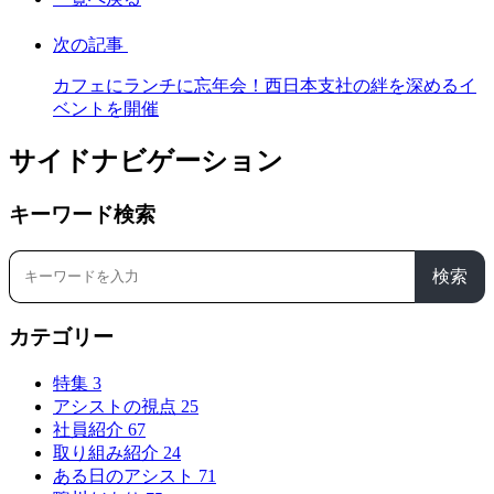
次の記事
カフェにランチに忘年会！西日本支社の絆を深めるイ
ベントを開催
サイドナビゲーション
キーワード検索
検索
カテゴリー
特集
3
アシストの視点
25
社員紹介
67
取り組み紹介
24
ある日のアシスト
71