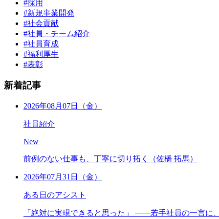
#採用
#新規事業開発
#社会貢献
#社員・チーム紹介
#社員育成
#福利厚生
#表彰
新着記事
2026年08月07日（金）
社員紹介
New
前例のない仕事も、丁寧に切り拓く（佐橋 拓馬）
2026年07月31日（金）
ある日のアシスト
「絶対に実現できると思った」 ――若手社員の一言に