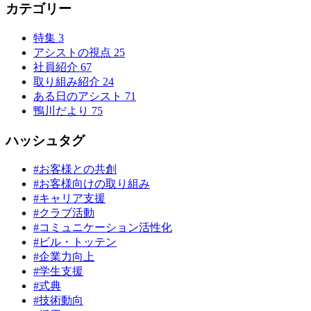
カテゴリー
特集
3
アシストの視点
25
社員紹介
67
取り組み紹介
24
ある日のアシスト
71
鴨川だより
75
ハッシュタグ
#お客様との共創
#お客様向けの取り組み
#キャリア支援
#クラブ活動
#コミュニケーション活性化
#ビル・トッテン
#企業力向上
#学生支援
#式典
#技術動向