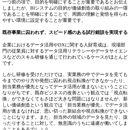
一つ前の項で、目的を明確にすることが重要であるとお伝え
しましたが、BIシステムの目的が価値創造の取り組みの一環
であることを明確にすることで、周囲の理解と覚悟を得られ
やすい環境に設定することが重要です。
既存事業に囚われず、スピード感のある試行錯誤を実現する
企業におけるデータ活用やDXに関する人財育成は、現場部
門の従業員に対するデータ活用リテラシーやデータサイエン
スなどのスキル研修を通じて行われているケースがほとんど
です。
しかし研修を受けただけでは、実業務の中でデータを見ても
今までのやり方や発想に囚われ視点転換ができなかったり、
担当業務が優先となってデータ活用が進まないということに
なりがちです。既存ビジネスの改善という観点では「視点転
換」ができなくてもさほど大きな問題にはなりませんが、新
しい価値創造という観点では「担当業務が優先」でデータ活
用が進まなければ、思い切った新結合や視点転換ができない
ことになります。また、担当外の領域のデータを見たり、扱
ったりすることに対して、無意識のうちに遠慮が働いてしま
うこともあるでしょう。