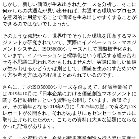
しかし、新しい価値が生み出されたケースを分析し、そこに
何かしらの共通点が見い出せれば、共通する環境やプロセス
を意図的に用意することで価値を生み出しやすくすることが
できるのではないでしょうか。
そのような発想から、世界中でそうした環境を用意するマネ
ジメントが研究されていて、実際にイノベーション・マネジ
メントシステム、ISO56000シリーズとして国際標準化され
ています。イノベーションと標準化という相反する組み合わ
せを不思議に思われるかもしれませんが、実際に新しい価値
が生み出せるかどうかは別として、価値を生み出すためのや
り方や考え方はある程度まとめられているのです。
さらに、このISO56000シリーズを踏まえて、経済産業省で
は2019年10月に『日本企業における価値創造マネジメントに
関する行動指針』という資料を公開しています。余談です
が、その前年となる2018年9月に「2025年の崖」で有名なDX
レポートが公開され、それがあまりにもセンセーショナルに
取り上げられたためか、こちらの資料は大きな話題にならな
かった記憶があります。
さて、この資料では、企業が新規事業創造を行う際に直面す