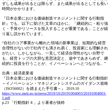
ずしも成果が出るとは限らず、また成果が出るとしても長い
時間がかかります。
『日本企業における価値創造マネジメントに関する行動指
針』でも、以下に挙げた文章のほかに、「継続的に・粘り強
く・予算やリソースを投入することが重要である」ことが繰
り返し説かれています。
“自社のコア事業から離れた領域の新事業は、短期的な経営
合理性がないので社内でも潰され易く、投資家にも理解され
がたい。しかしながら、一見して経済合理性がない分野で
も、経営トップの大胆な意思決定と、途中であきらめず、継
続的に投資を行うことが、イノベーションへとつながる。”
出典：経済産業省
『日本企業における価値創造マネジメントに関する行動指針
～イノベーション・マネジメントシステムのガイダンス規格
（ISO56002）を踏まえた手引書～』 2019.10
https://www.meti.go.jp/press/2019/10/20191004003/20191004003-
1.pdf
p.23 「行動指針４」より著者が抜粋