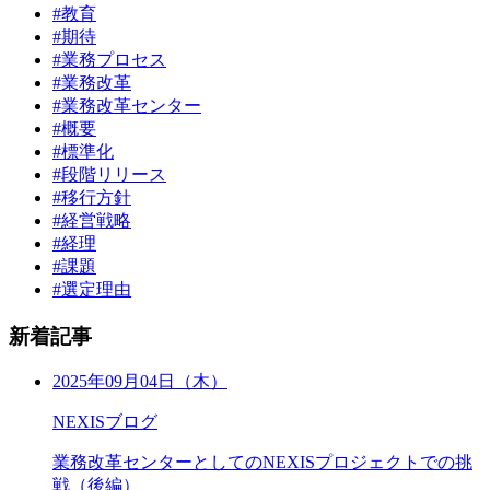
#教育
#期待
#業務プロセス
#業務改革
#業務改革センター
#概要
#標準化
#段階リリース
#移行方針
#経営戦略
#経理
#課題
#選定理由
新着記事
2025年09月04日（木）
NEXISブログ
業務改革センターとしてのNEXISプロジェクトでの挑
戦（後編）