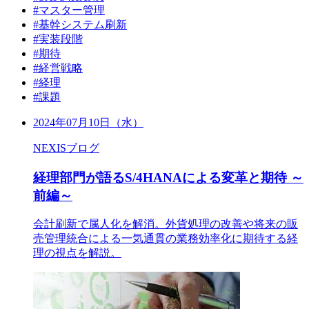
#マスター管理
#基幹システム刷新
#実装段階
#期待
#経営戦略
#経理
#課題
2024年07月10日（水）
NEXISブログ
経理部門が語るS/4HANAによる変革と期待 ～
前編～
会計刷新で属人化を解消。外貨処理の改善や将来の販
売管理統合による一気通貫の業務効率化に期待する経
理の視点を解説。