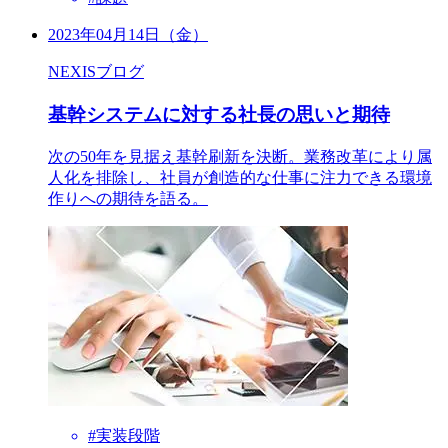
2023年04月14日（金）
NEXISブログ
基幹システムに対する社長の思いと期待
次の50年を見据え基幹刷新を決断。業務改革により属
人化を排除し、社員が創造的な仕事に注力できる環境
作りへの期待を語る。
#実装段階