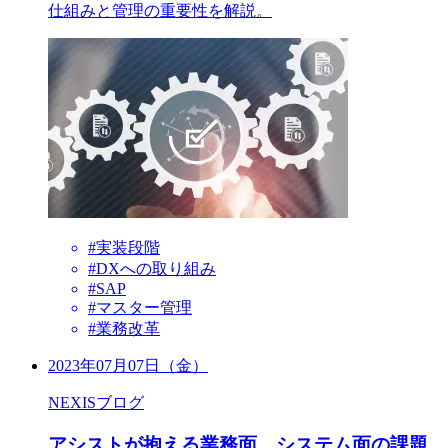
仕組みと管理の重要性を解説。
#実装段階
#DXへの取り組み
#SAP
#マスター管理
#業務改革
2023年07月07日（金）
NEXISブログ
アシストが抱える業務面、システム面の課題