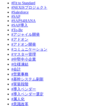
#Fit to Standard
#NEXISプロジェクト
#Salesforce
#SAP
#SAPS4HANA
#SAP導入
#To-Be
#アジャイル開発
#アドオン
#アドオン開発
#コミュニケーション
#マスター管理
#中堅中小企業
#仕様凍結
#会計
#営業事務
#基幹システム刷新
#実装段階
#導入ベンダー
#導入ベンダー選定
#属人化
#意識改革