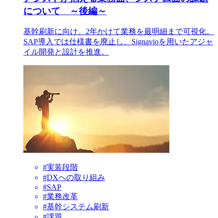
について ～後編～
基幹刷新に向け、2年かけて業務を最明細まで可視化。
SAP導入では仕様書を廃止し、Signavioを用いたアジャ
イル開発と設計を推進。
#実装段階
#DXへの取り組み
#SAP
#業務改革
#基幹システム刷新
#課題