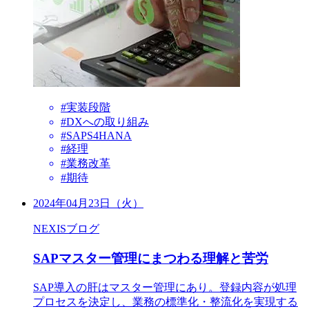
#実装段階
#DXへの取り組み
#SAPS4HANA
#経理
#業務改革
#期待
2024年04月23日（火）
NEXISブログ
SAPマスター管理にまつわる理解と苦労
SAP導入の肝はマスター管理にあり。登録内容が処理
プロセスを決定し、業務の標準化・整流化を実現する