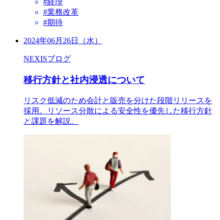
#経理
#業務改革
#期待
2024年06月26日（水）
NEXISブログ
移行方針と社内浸透について
リスク低減のため会計と販売を分けた段階リリースを
採用。リソース分散による安全性を優先した移行方針
と課題を解説。