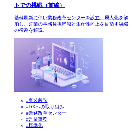
トでの挑戦（前編）
基幹刷新に伴い業務改革センターを設立。属人化を解
消し、営業の事務負担軽減と生産性向上を目指す組織
の役割を解説。
#実装段階
#DXへの取り組み
#業務改革センター
#営業事務
#標準化