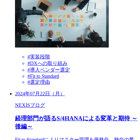
#実装段階
#DXへの取り組み
#導入ベンダー選定
#Fit to Standard
#選定理由
2024年07月22日（月）
NEXISブログ
経理部門が語るS/4HANAによる変革と期待 ～
後編～
Fit to Standardによりマスター管理を厳格化。独自の業