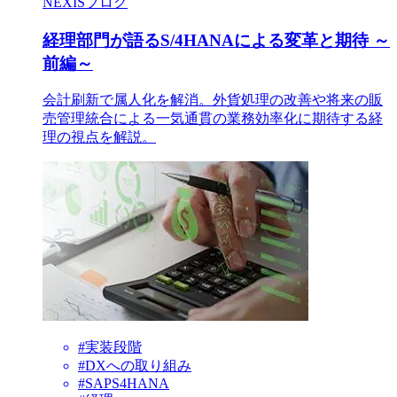
NEXISブログ
経理部門が語るS/4HANAによる変革と期待 ～
前編～
会計刷新で属人化を解消。外貨処理の改善や将来の販
売管理統合による一気通貫の業務効率化に期待する経
理の視点を解説。
#実装段階
#DXへの取り組み
#SAPS4HANA