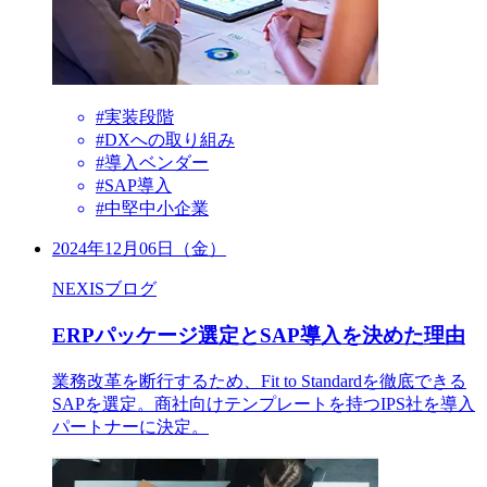
#実装段階
#DXへの取り組み
#導入ベンダー
#SAP導入
#中堅中小企業
2024年12月06日（金）
NEXISブログ
ERPパッケージ選定とSAP導入を決めた理由
業務改革を断行するため、Fit to Standardを徹底できる
SAPを選定。商社向けテンプレートを持つIPS社を導入
パートナーに決定。