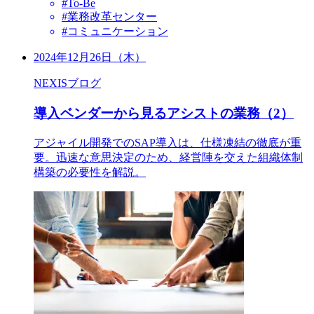
#To-Be
#業務改革センター
#コミュニケーション
2024年12月26日（木）
NEXISブログ
導入ベンダーから見るアシストの業務（2）
アジャイル開発でのSAP導入は、仕様凍結の徹底が重
要。迅速な意思決定のため、経営陣を交えた組織体制
構築の必要性を解説。