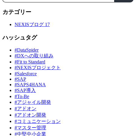
カテゴリー
NEXISブログ
17
ハッシュタグ
#DataSpider
#DXへの取り組み
#Fit to Standard
#NEXISプロジェクト
#Salesforce
#SAP
#SAPS4HANA
#SAP導入
#To-Be
#アジャイル開発
#アドオン
#アドオン開発
#コミュニケーション
#マスター管理
#中堅中小企業