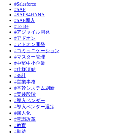
#Salesforce
#SAP
#SAPS4HANA
#SAP導入
#To-Be
#アジャイル開発
#アドオン
#アドオン開発
#コミュニケーション
#マスター管理
#中堅中小企業
#仕様凍結
#会計
#営業事務
#基幹システム刷新
#実装段階
#導入ベンダー
#導入ベンダー選定
#属人化
#意識改革
#教育
#期待