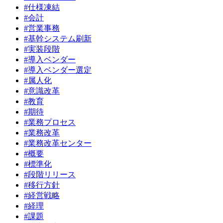
#仕様凍結
#会計
#営業事務
#基幹システム刷新
#実装段階
#導入ベンダー
#導入ベンダー選定
#属人化
#意識改革
#教育
#期待
#業務プロセス
#業務改革
#業務改革センター
#概要
#標準化
#段階リリース
#移行方針
#経営戦略
#経理
#課題