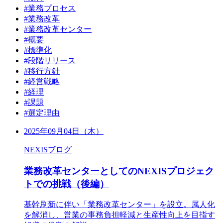
#業務プロセス
#業務改革
#業務改革センター
#概要
#標準化
#段階リリース
#移行方針
#経営戦略
#経理
#課題
#選定理由
2025年09月04日（木）
NEXISブログ
業務改革センターとしてのNEXISプロジェク
トでの挑戦（後編）
基幹刷新に伴い「業務改革センター」を設立。属人化
を解消し、営業の事務負担軽減と生産性向上を目指す