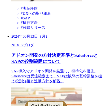
#実装段階
#DXへの取り組み
#SAP
#移行方針
#段階リリース
2024年05月13日（月）
NEXISブログ
アドオン開発の方針決定基準とSalesforceと
SAPの役割範囲について
SAP導入でアドオン開発を厳選し、標準化を優先。
Salesforceは受注確定まで、SAPは以降の基幹業務を担
う役割分担と連携方針を解説。