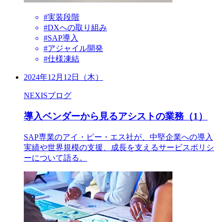
#実装段階
#DXへの取り組み
#SAP導入
#アジャイル開発
#仕様凍結
2024年12月12日（木）
NEXISブログ
導入ベンダーから見るアシストの業務（1）
SAP専業のアイ・ピー・エス社が、中堅企業への導入
実績や世界規模の支援、成長を支えるサービスポリシ
ーについて語る。