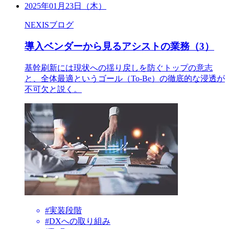
2025年01月23日（木）
NEXISブログ
導入ベンダーから見るアシストの業務（3）
基幹刷新には現状への揺り戻しを防ぐトップの意志
と、全体最適というゴール（To-Be）の徹底的な浸透が
不可欠と説く。
#実装段階
#DXへの取り組み